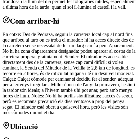
frondosa i la llum del dia permet fer fotografies nítides, especialment
a última hora de la tarda, quan el sol il·lumina el castell i la vall.
Com arribar-hi
En cotxe: Des de Pedraza, seguiu la carretera local cap al nord fins
que arribeu al turó on es troba el mirador; hi ha accés directe des de
la carretera sense necessitat de fer un llarg camí a peu. Aparcament:
No hi ha zona d'aparcament designada; podeu aparcar al costat de la
carretera propera, gratuïtament. Sender: El mirador és accessible
directament des de la carretera, sense cap camí difícil; si voleu
caminar, la Senda del Mirador de la Velilla té 2,8 km de longitud, es
recorre en 2 hores, és de dificultat mitjana i té un desnivell moderat.
Calçat: Calçat còmode per caminar si decidiu fer el sender, adequat
per a terrenys irregulars. Millor època de l'any: la primavera, l'estiu i
la tardor són ideals; a l'hivern també s'hi pot anar, però amb menys
hores de llum. Notes: No hi ha perills significatius; l'accés és segur,
però es recomana precaució els dies ventosos a prop del penya-
segat. El mirador està obert a qualsevol hora, però les visites són
més còmodes durant el dia.
Ubicació