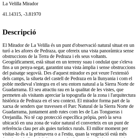
La Velilla Mirador
41.14315
,
-3.81970
Descripció
El Mirador de La Velilla és un punt d'observació natural situat en un
turó a les afores de Pedraza, que ofereix una vista panoràmica sense
obstruccions de la Terra de Pedraza i els seus voltants.
Geogràficament, està situat en un terreny suau i ondulat que s'eleva
fins a un penya-segat, garantint una vista àmplia i sense obstruccions
del paisatge segovià. Des d'aquest mirador es pot veure l'extensió
dels camps, la silueta del castell de Pedraza en la llunyania i com el
poble medieval s'integra en el seu entorn natural a la Sierra Norte de
Guadarrama. El seu atractiu rau en la qualitat de les vistes, que
permeten als visitants apreciar la topografia de la zona i l'arquitectura
històrica de Pedraza en el seu context. El mirador forma part de la
xarxa de senders que travessen el Parc Natural de la Sierra Norte de
Guadarrama, juntament amb rutes com les de Las Tongueras i
Orejanilla. No té cap protecció específica pròpia, però la seva
ubicació en una zona de valor natural el converteix en un punt de
referència clau per als guies turístics rurals. El millor moment per
visitar-lo és a la primavera o a l'estiu, quan la vegetació està més