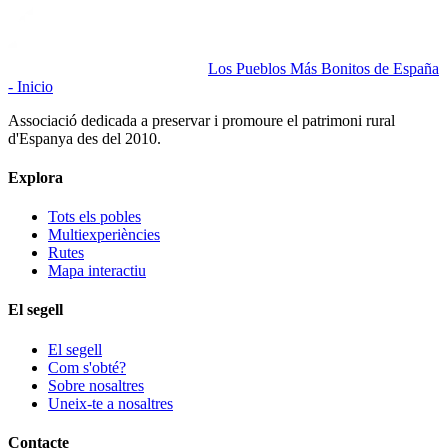
Los Pueblos Más Bonitos de España
- Inicio
Associació dedicada a preservar i promoure el patrimoni rural
d'Espanya des del 2010.
Explora
Tots els pobles
Multiexperiències
Rutes
Mapa interactiu
El segell
El segell
Com s'obté?
Sobre nosaltres
Uneix-te a nosaltres
Contacte