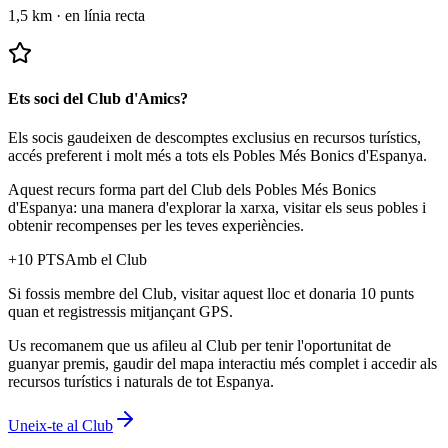
1,5 km
·
en línia recta
Ets soci del Club d'Amics?
Els socis gaudeixen de descomptes exclusius en recursos turístics,
accés preferent i molt més a tots els Pobles Més Bonics d'Espanya.
Aquest recurs forma part del Club dels Pobles Més Bonics
d'Espanya: una manera d'explorar la xarxa, visitar els seus pobles i
obtenir recompenses per les teves experiències.
+
10
PTS
Amb el Club
Si fossis membre del Club, visitar aquest lloc et donaria 10 punts
quan et registressis mitjançant GPS.
Us recomanem que us afileu al Club per tenir l'oportunitat de
guanyar premis, gaudir del mapa interactiu més complet i accedir als
recursos turístics i naturals de tot Espanya.
Uneix-te al Club