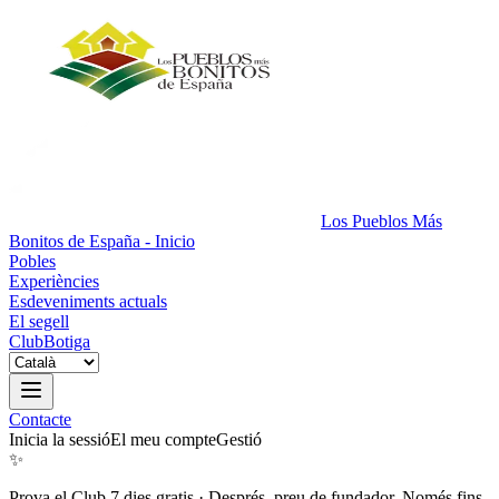
Los Pueblos Más
Bonitos de España - Inicio
Pobles
Experiències
Esdeveniments actuals
El segell
Club
Botiga
Contacte
Inicia la sessió
El meu compte
Gestió
✨
Prova el Club 7 dies gratis
·
Després, preu de fundador. Només fins