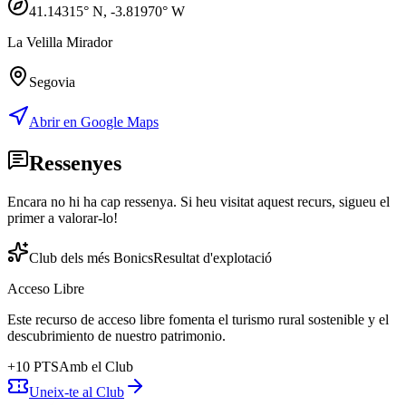
41.14315
° N,
-3.81970
° W
La Velilla Mirador
Segovia
Abrir en Google Maps
Ressenyes
Encara no hi ha cap ressenya. Si heu visitat aquest recurs, sigueu el
primer a valorar-lo!
Club dels més Bonics
Resultat d'explotació
Acceso Libre
Este recurso de acceso libre fomenta el turismo rural sostenible y el
descubrimiento de nuestro patrimonio.
+
10
PTS
Amb el Club
Uneix-te al Club