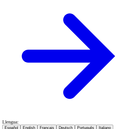
Llengua
:
Español
English
Français
Deutsch
Português
Italiano