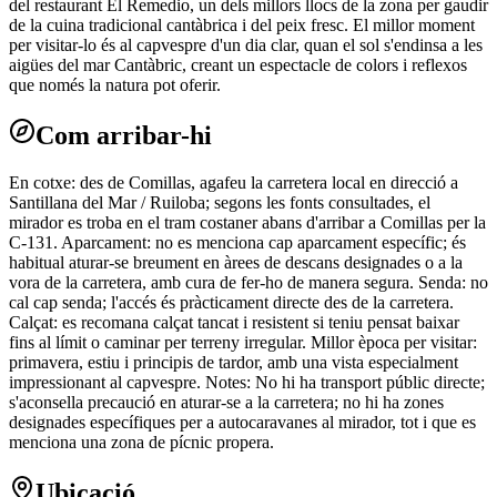
del restaurant El Remedio, un dels millors llocs de la zona per gaudir
de la cuina tradicional cantàbrica i del peix fresc. El millor moment
per visitar-lo és al capvespre d'un dia clar, quan el sol s'endinsa a les
aigües del mar Cantàbric, creant un espectacle de colors i reflexos
que només la natura pot oferir.
Com arribar-hi
En cotxe: des de Comillas, agafeu la carretera local en direcció a
Santillana del Mar / Ruiloba; segons les fonts consultades, el
mirador es troba en el tram costaner abans d'arribar a Comillas per la
C-131. Aparcament: no es menciona cap aparcament específic; és
habitual aturar-se breument en àrees de descans designades o a la
vora de la carretera, amb cura de fer-ho de manera segura. Senda: no
cal cap senda; l'accés és pràcticament directe des de la carretera.
Calçat: es recomana calçat tancat i resistent si teniu pensat baixar
fins al límit o caminar per terreny irregular. Millor època per visitar:
primavera, estiu i principis de tardor, amb una vista especialment
impressionant al capvespre. Notes: No hi ha transport públic directe;
s'aconsella precaució en aturar-se a la carretera; no hi ha zones
designades específiques per a autocaravanes al mirador, tot i que es
menciona una zona de pícnic propera.
Ubicació