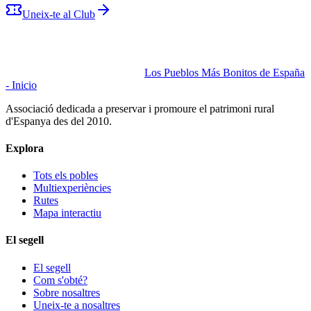
Uneix-te al Club
Los Pueblos Más Bonitos de España
- Inicio
Associació dedicada a preservar i promoure el patrimoni rural
d'Espanya des del 2010.
Explora
Tots els pobles
Multiexperiències
Rutes
Mapa interactiu
El segell
El segell
Com s'obté?
Sobre nosaltres
Uneix-te a nosaltres