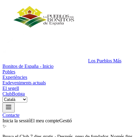
Los Pueblos Más
Bonitos de España - Inicio
Pobles
Experiències
Esdeveniments actuals
El segell
Club
Botiga
Contacte
Inicia la sessió
El meu compte
Gestió
✨
Prova el Club 7 dies gratis
·
Després, preu de fundador. Només fins