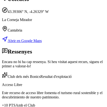
43.39306
° N,
-4.26329
° W
La Corneja Mirador
Cantabria
Abrir en Google Maps
Ressenyes
Encara no hi ha cap ressenya. Si heu visitat aquest recurs, sigueu el
primer a valorar-lo!
Club dels més Bonics
Resultat d'explotació
Acceso Libre
Este recurso de acceso libre fomenta el turismo rural sostenible y el
descubrimiento de nuestro patrimonio.
+
10
PTS
Amb el Club