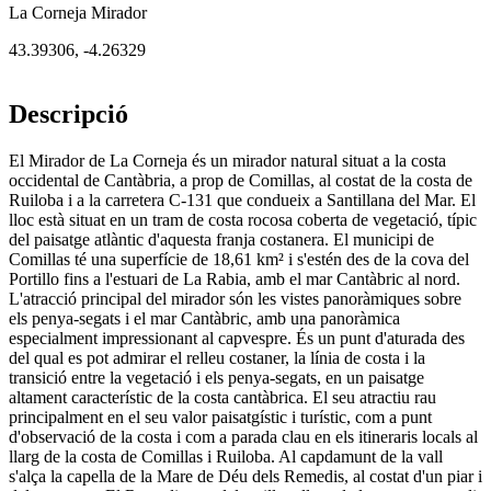
La Corneja Mirador
43.39306
,
-4.26329
Descripció
El Mirador de La Corneja és un mirador natural situat a la costa
occidental de Cantàbria, a prop de Comillas, al costat de la costa de
Ruiloba i a la carretera C-131 que condueix a Santillana del Mar. El
lloc està situat en un tram de costa rocosa coberta de vegetació, típic
del paisatge atlàntic d'aquesta franja costanera. El municipi de
Comillas té una superfície de 18,61 km² i s'estén des de la cova del
Portillo fins a l'estuari de La Rabia, amb el mar Cantàbric al nord.
L'atracció principal del mirador són les vistes panoràmiques sobre
els penya-segats i el mar Cantàbric, amb una panoràmica
especialment impressionant al capvespre. És un punt d'aturada des
del qual es pot admirar el relleu costaner, la línia de costa i la
transició entre la vegetació i els penya-segats, en un paisatge
altament característic de la costa cantàbrica. El seu atractiu rau
principalment en el seu valor paisatgístic i turístic, com a punt
d'observació de la costa i com a parada clau en els itineraris locals al
llarg de la costa de Comillas i Ruiloba. Al capdamunt de la vall
s'alça la capella de la Mare de Déu dels Remedis, al costat d'un piar i