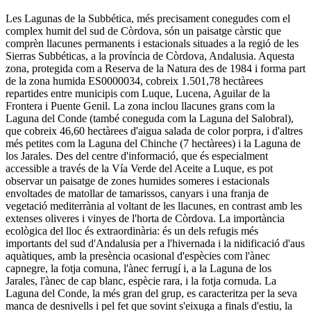
Les Lagunas de la Subbética, més precisament conegudes com el
complex humit del sud de Còrdova, són un paisatge càrstic que
comprèn llacunes permanents i estacionals situades a la regió de les
Sierras Subbéticas, a la província de Còrdova, Andalusia. Aquesta
zona, protegida com a Reserva de la Natura des de 1984 i forma part
de la zona humida ES0000034, cobreix 1.501,78 hectàrees
repartides entre municipis com Luque, Lucena, Aguilar de la
Frontera i Puente Genil. La zona inclou llacunes grans com la
Laguna del Conde (també coneguda com la Laguna del Salobral),
que cobreix 46,60 hectàrees d'aigua salada de color porpra, i d'altres
més petites com la Laguna del Chinche (7 hectàrees) i la Laguna de
los Jarales. Des del centre d'informació, que és especialment
accessible a través de la Vía Verde del Aceite a Luque, es pot
observar un paisatge de zones humides someres i estacionals
envoltades de matollar de tamarissos, canyars i una franja de
vegetació mediterrània al voltant de les llacunes, en contrast amb les
extenses oliveres i vinyes de l'horta de Còrdova. La importància
ecològica del lloc és extraordinària: és un dels refugis més
importants del sud d'Andalusia per a l'hivernada i la nidificació d'aus
aquàtiques, amb la presència ocasional d'espècies com l'ànec
capnegre, la fotja comuna, l'ànec ferrugí i, a la Laguna de los
Jarales, l'ànec de cap blanc, espècie rara, i la fotja cornuda. La
Laguna del Conde, la més gran del grup, es caracteritza per la seva
manca de desnivells i pel fet que sovint s'eixuga a finals d'estiu, la