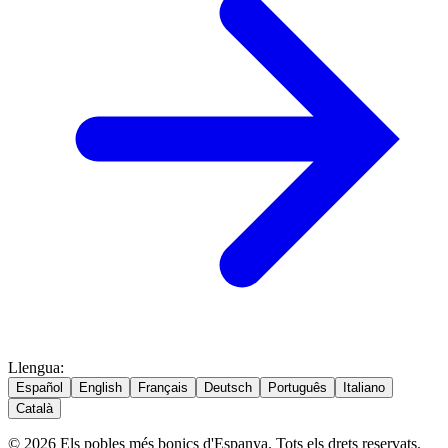
Llengua
:
Español
English
Français
Deutsch
Português
Italiano
Català
© 2026 Els pobles més bonics d'Espanya. Tots els drets reservats.