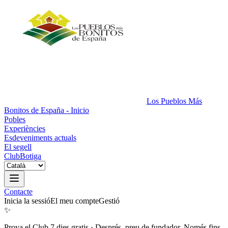
Los Pueblos Más
Bonitos de España - Inicio
Pobles
Experiències
Esdeveniments actuals
El segell
Club
Botiga
Contacte
Inicia la sessió
El meu compte
Gestió
✨
Prova el Club 7 dies gratis
·
Després, preu de fundador. Només fins