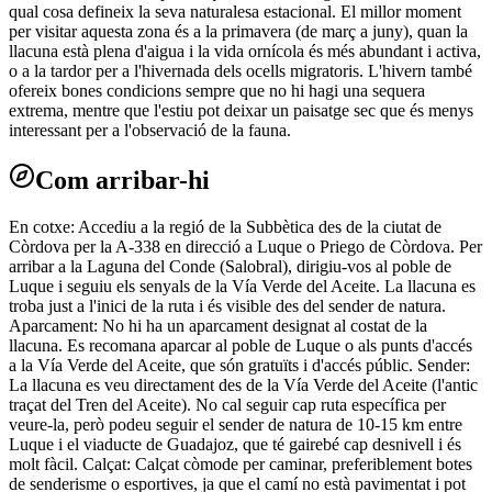
qual cosa defineix la seva naturalesa estacional. El millor moment
per visitar aquesta zona és a la primavera (de març a juny), quan la
llacuna està plena d'aigua i la vida ornícola és més abundant i activa,
o a la tardor per a l'hivernada dels ocells migratoris. L'hivern també
ofereix bones condicions sempre que no hi hagi una sequera
extrema, mentre que l'estiu pot deixar un paisatge sec que és menys
interessant per a l'observació de la fauna.
Com arribar-hi
En cotxe: Accediu a la regió de la Subbètica des de la ciutat de
Còrdova per la A-338 en direcció a Luque o Priego de Còrdova. Per
arribar a la Laguna del Conde (Salobral), dirigiu-vos al poble de
Luque i seguiu els senyals de la Vía Verde del Aceite. La llacuna es
troba just a l'inici de la ruta i és visible des del sender de natura.
Aparcament: No hi ha un aparcament designat al costat de la
llacuna. Es recomana aparcar al poble de Luque o als punts d'accés
a la Vía Verde del Aceite, que són gratuïts i d'accés públic. Sender:
La llacuna es veu directament des de la Vía Verde del Aceite (l'antic
traçat del Tren del Aceite). No cal seguir cap ruta específica per
veure-la, però podeu seguir el sender de natura de 10-15 km entre
Luque i el viaducte de Guadajoz, que té gairebé cap desnivell i és
molt fàcil. Calçat: Calçat còmode per caminar, preferiblement botes
de senderisme o esportives, ja que el camí no està pavimentat i pot