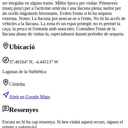
ser irregular en alguns trams. Millor època per visitar: Primavera
(març-juny) per a l'activitat ornícola i una llacuna plena; tardor per
als ocells migratoris hivernants. Eviteu l'estiu si hi ha sequera
extrema. Notes: La llacuna pot assecar-se a l'estiu. No hi ha accés de
vehicles a la llacuna. La zona és un espai protegit: no es permet la
caça, la pesca ni l'entrada amb mascotes. Consulteu l'estat de la
llacuna abans de visitar-la, especialment durant períodes de sequera.
Ubicació
37.46164
° N,
-4.44513
° W
Lagunas de la Subbética
Córdoba
Abrir en Google Maps
Ressenyes
Encara no hi ha cap ressenya. Si heu visitat aquest recurs, sigueu el
primer a valorar-lo!