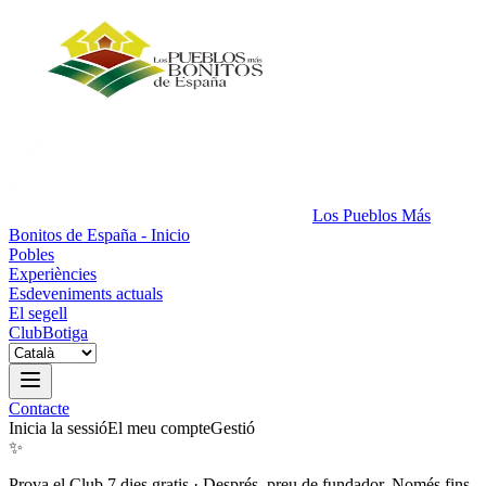
Los Pueblos Más
Bonitos de España - Inicio
Pobles
Experiències
Esdeveniments actuals
El segell
Club
Botiga
Contacte
Inicia la sessió
El meu compte
Gestió
✨
Prova el Club 7 dies gratis
·
Després, preu de fundador. Només fins