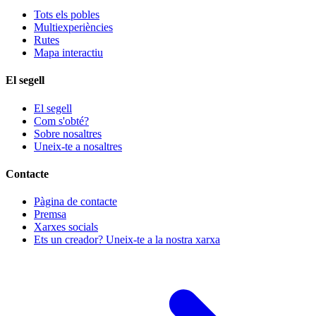
Tots els pobles
Multiexperiències
Rutes
Mapa interactiu
El segell
El segell
Com s'obté?
Sobre nosaltres
Uneix-te a nosaltres
Contacte
Pàgina de contacte
Premsa
Xarxes socials
Ets un creador? Uneix-te a la nostra xarxa