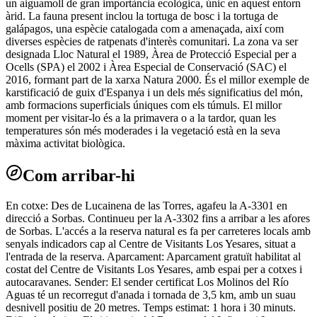
un aiguamoll de gran importància ecològica, únic en aquest entorn
àrid. La fauna present inclou la tortuga de bosc i la tortuga de
galápagos, una espècie catalogada com a amenaçada, així com
diverses espècies de ratpenats d'interès comunitari. La zona va ser
designada Lloc Natural el 1989, Àrea de Protecció Especial per a
Ocells (SPA) el 2002 i Àrea Especial de Conservació (SAC) el
2016, formant part de la xarxa Natura 2000. És el millor exemple de
karstificació de guix d'Espanya i un dels més significatius del món,
amb formacions superficials úniques com els túmuls. El millor
moment per visitar-lo és a la primavera o a la tardor, quan les
temperatures són més moderades i la vegetació està en la seva
màxima activitat biològica.
Com arribar-hi
En cotxe: Des de Lucainena de las Torres, agafeu la A-3301 en
direcció a Sorbas. Continueu per la A-3302 fins a arribar a les afores
de Sorbas. L'accés a la reserva natural es fa per carreteres locals amb
senyals indicadors cap al Centre de Visitants Los Yesares, situat a
l'entrada de la reserva. Aparcament: Aparcament gratuït habilitat al
costat del Centre de Visitants Los Yesares, amb espai per a cotxes i
autocaravanes. Sender: El sender certificat Los Molinos del Río
Aguas té un recorregut d'anada i tornada de 3,5 km, amb un suau
desnivell positiu de 20 metres. Temps estimat: 1 hora i 30 minuts.