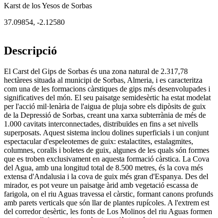
Karst de los Yesos de Sorbas
37.09854
,
-2.12580
Descripció
El Carst del Gips de Sorbas és una zona natural de 2.317,78
hectàrees situada al municipi de Sorbas, Almeria, i es caracteritza
com una de les formacions càrstiques de gips més desenvolupades i
significatives del món. El seu paisatge semidesèrtic ha estat modelat
per l'acció mil·lenària de l'aigua de pluja sobre els dipòsits de guix
de la Depressió de Sorbas, creant una xarxa subterrània de més de
1.000 cavitats interconnectades, distribuïdes en fins a set nivells
superposats. Aquest sistema inclou dolines superficials i un conjunt
espectacular d'espeleotemes de guix: estalactites, estalagmites,
columnes, coralls i boletes de guix, algunes de les quals són formes
que es troben exclusivament en aquesta formació càrstica. La Cova
del Agua, amb una longitud total de 8.500 metres, és la cova més
extensa d'Andalusia i la cova de guix més gran d'Espanya. Des del
mirador, es pot veure un paisatge àrid amb vegetació escassa de
farigola, on el riu Aguas travessa el càrstic, formant canons profunds
amb parets verticals que són llar de plantes rupícoles. A l'extrem est
del corredor desèrtic, les fonts de Los Molinos del riu Aguas formen