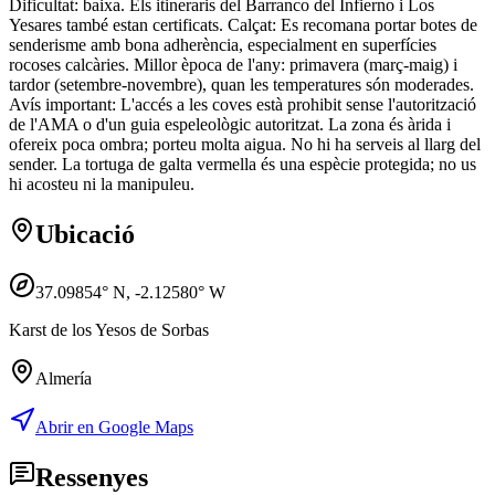
Dificultat: baixa. Els itineraris del Barranco del Infierno i Los
Yesares també estan certificats. Calçat: Es recomana portar botes de
senderisme amb bona adherència, especialment en superfícies
rocoses calcàries. Millor època de l'any: primavera (març-maig) i
tardor (setembre-novembre), quan les temperatures són moderades.
Avís important: L'accés a les coves està prohibit sense l'autorització
de l'AMA o d'un guia espeleològic autoritzat. La zona és àrida i
ofereix poca ombra; porteu molta aigua. No hi ha serveis al llarg del
sender. La tortuga de galta vermella és una espècie protegida; no us
hi acosteu ni la manipuleu.
Ubicació
37.09854
° N,
-2.12580
° W
Karst de los Yesos de Sorbas
Almería
Abrir en Google Maps
Ressenyes