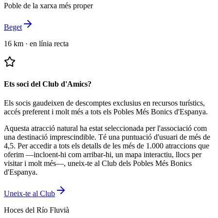
Poble de la xarxa més proper
Beget
16 km
·
en línia recta
Ets soci del Club d'Amics?
Els socis gaudeixen de descomptes exclusius en recursos turístics,
accés preferent i molt més a tots els Pobles Més Bonics d'Espanya.
Aquesta atracció natural ha estat seleccionada per l'associació com
una destinació imprescindible.
Té una puntuació d'usuari de més de
4,5.
Per accedir a tots els detalls de les més de 1.000 atraccions que
oferim —incloent-hi com arribar-hi, un mapa interactiu, llocs per
visitar i molt més—, uneix-te al Club dels Pobles Més Bonics
d'Espanya.
Uneix-te al Club
Hoces del Río Fluvià