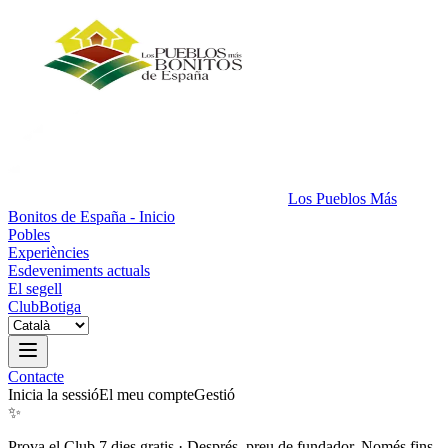
Los Pueblos Más
Bonitos de España - Inicio
Pobles
Experiències
Esdeveniments actuals
El segell
Club
Botiga
Contacte
Inicia la sessió
El meu compte
Gestió
✨
Prova el Club 7 dies gratis
·
Després, preu de fundador. Només fins