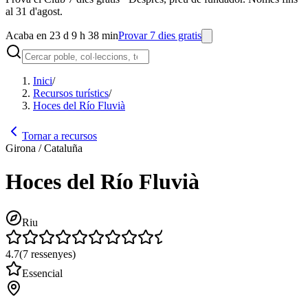
al 31 d'agost.
Acaba en 23 d 9 h 38 min
Provar 7 dies gratis
Inici
/
Recursos turístics
/
Hoces del Río Fluvià
Tornar a recursos
Girona / Cataluña
Hoces del Río Fluvià
Riu
4.7
(
7
ressenyes
)
Essencial