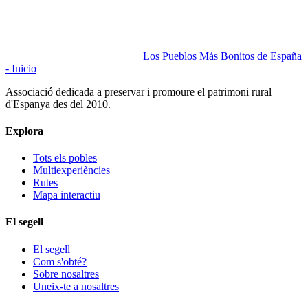
Los Pueblos Más Bonitos de España
- Inicio
Associació dedicada a preservar i promoure el patrimoni rural
d'Espanya des del 2010.
Explora
Tots els pobles
Multiexperiències
Rutes
Mapa interactiu
El segell
El segell
Com s'obté?
Sobre nosaltres
Uneix-te a nosaltres