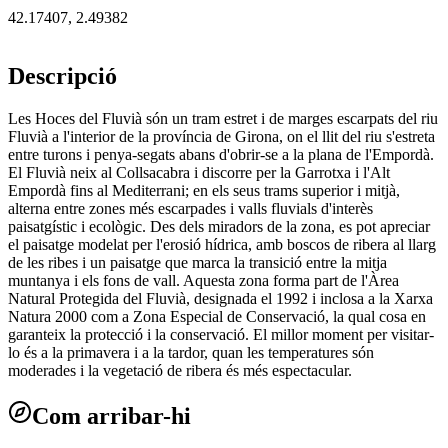
42.17407
,
2.49382
Descripció
Les Hoces del Fluvià són un tram estret i de marges escarpats del riu
Fluvià a l'interior de la província de Girona, on el llit del riu s'estreta
entre turons i penya-segats abans d'obrir-se a la plana de l'Empordà.
El Fluvià neix al Collsacabra i discorre per la Garrotxa i l'Alt
Empordà fins al Mediterrani; en els seus trams superior i mitjà,
alterna entre zones més escarpades i valls fluvials d'interès
paisatgístic i ecològic. Des dels miradors de la zona, es pot apreciar
el paisatge modelat per l'erosió hídrica, amb boscos de ribera al llarg
de les ribes i un paisatge que marca la transició entre la mitja
muntanya i els fons de vall. Aquesta zona forma part de l'Àrea
Natural Protegida del Fluvià, designada el 1992 i inclosa a la Xarxa
Natura 2000 com a Zona Especial de Conservació, la qual cosa en
garanteix la protecció i la conservació. El millor moment per visitar-
lo és a la primavera i a la tardor, quan les temperatures són
moderades i la vegetació de ribera és més espectacular.
Com arribar-hi