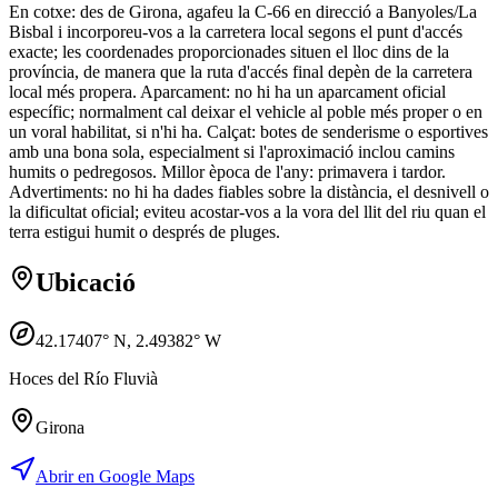
En cotxe: des de Girona, agafeu la C-66 en direcció a Banyoles/La
Bisbal i incorporeu-vos a la carretera local segons el punt d'accés
exacte; les coordenades proporcionades situen el lloc dins de la
província, de manera que la ruta d'accés final depèn de la carretera
local més propera. Aparcament: no hi ha un aparcament oficial
específic; normalment cal deixar el vehicle al poble més proper o en
un voral habilitat, si n'hi ha. Calçat: botes de senderisme o esportives
amb una bona sola, especialment si l'aproximació inclou camins
humits o pedregosos. Millor època de l'any: primavera i tardor.
Advertiments: no hi ha dades fiables sobre la distància, el desnivell o
la dificultat oficial; eviteu acostar-vos a la vora del llit del riu quan el
terra estigui humit o després de pluges.
Ubicació
42.17407
° N,
2.49382
° W
Hoces del Río Fluvià
Girona
Abrir en Google Maps