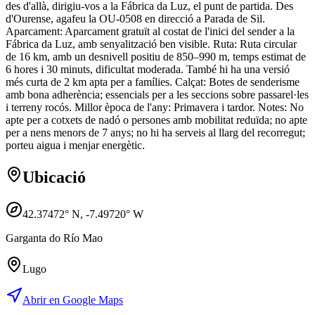
des d'allà, dirigiu-vos a la Fábrica da Luz, el punt de partida. Des
d'Ourense, agafeu la OU-0508 en direcció a Parada de Sil.
Aparcament: Aparcament gratuït al costat de l'inici del sender a la
Fábrica da Luz, amb senyalització ben visible. Ruta: Ruta circular
de 16 km, amb un desnivell positiu de 850–990 m, temps estimat de
6 hores i 30 minuts, dificultat moderada. També hi ha una versió
més curta de 2 km apta per a famílies. Calçat: Botes de senderisme
amb bona adherència; essencials per a les seccions sobre passarel·les
i terreny rocós. Millor època de l'any: Primavera i tardor. Notes: No
apte per a cotxets de nadó o persones amb mobilitat reduïda; no apte
per a nens menors de 7 anys; no hi ha serveis al llarg del recorregut;
porteu aigua i menjar energètic.
Ubicació
42.37472
° N,
-7.49720
° W
Garganta do Río Mao
Lugo
Abrir en Google Maps