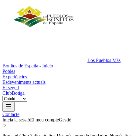
Los Pueblos Más
Bonitos de España - Inicio
Pobles
Experiències
Esdeveniments actuals
El segell
Club
Botiga
Contacte
Inicia la sessió
El meu compte
Gestió
✨
Prova el Club 7 dies gratis
·
Després, preu de fundador. Només fins