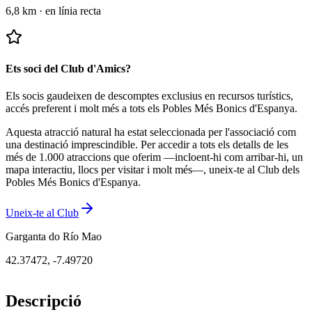
6,8 km
·
en línia recta
Ets soci del Club d'Amics?
Els socis gaudeixen de descomptes exclusius en recursos turístics,
accés preferent i molt més a tots els Pobles Més Bonics d'Espanya.
Aquesta atracció natural ha estat seleccionada per l'associació com
una destinació imprescindible.
Per accedir a tots els detalls de les
més de 1.000 atraccions que oferim —incloent-hi com arribar-hi, un
mapa interactiu, llocs per visitar i molt més—, uneix-te al Club dels
Pobles Més Bonics d'Espanya.
Uneix-te al Club
Garganta do Río Mao
42.37472
,
-7.49720
Descripció