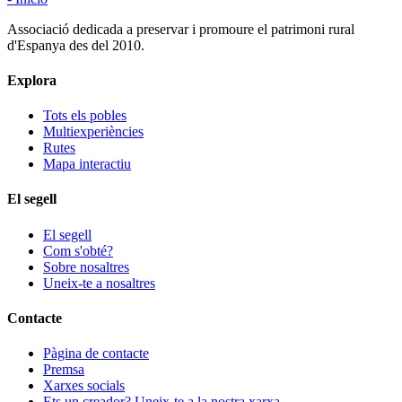
Associació dedicada a preservar i promoure el patrimoni rural
d'Espanya des del 2010.
Explora
Tots els pobles
Multiexperiències
Rutes
Mapa interactiu
El segell
El segell
Com s'obté?
Sobre nosaltres
Uneix-te a nosaltres
Contacte
Pàgina de contacte
Premsa
Xarxes socials
Ets un creador? Uneix-te a la nostra xarxa