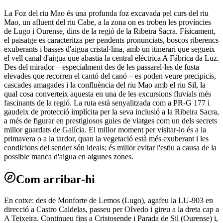
La Foz del riu Mao és una profunda foz excavada pel curs del riu
Mao, un afluent del riu Cabe, a la zona on es troben les províncies
de Lugo i Ourense, dins de la regió de la Ribeira Sacra. Físicament,
el paisatge es caracteritza per pendents pronunciats, boscos riberencs
exuberants i basses d'aigua cristal·lina, amb un itinerari que segueix
el vell canal d'aigua que abastia la central elèctrica A Fábrica da Luz.
Des del mirador – especialment des de les passarel·les de fusta
elevades que recorren el cantó del canó – es poden veure precipicis,
cascades amagades i la confluència del riu Mao amb el riu Sil, la
qual cosa converteix aquesta en una de les excursions fluvials més
fascinants de la regió. La ruta està senyalitzada com a PR-G 177 i
gaudeix de protecció implícita per la seva inclusió a la Ribeira Sacra,
a més de figurar en prestigiosos guies de viatges com un dels secrets
millor guardats de Galícia. El millor moment per visitar-lo és a la
primavera o a la tardor, quan la vegetació està més exuberant i les
condicions del sender són ideals; és millor evitar l'estiu a causa de la
possible manca d'aigua en algunes zones.
Com arribar-hi
En cotxe: des de Monforte de Lemos (Lugo), agafeu la LU-903 en
direcció a Castro Caldelas, passeu per OIvedo i gireu a la dreta cap a
A Teixeira. Continueu fins a Cristosende i Parada de Sil (Ourense) i,