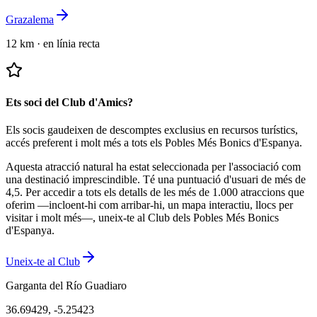
Grazalema
12 km
·
en línia recta
Ets soci del Club d'Amics?
Els socis gaudeixen de descomptes exclusius en recursos turístics,
accés preferent i molt més a tots els Pobles Més Bonics d'Espanya.
Aquesta atracció natural ha estat seleccionada per l'associació com
una destinació imprescindible.
Té una puntuació d'usuari de més de
4,5.
Per accedir a tots els detalls de les més de 1.000 atraccions que
oferim —incloent-hi com arribar-hi, un mapa interactiu, llocs per
visitar i molt més—, uneix-te al Club dels Pobles Més Bonics
d'Espanya.
Uneix-te al Club
Garganta del Río Guadiaro
36.69429
,
-5.25423