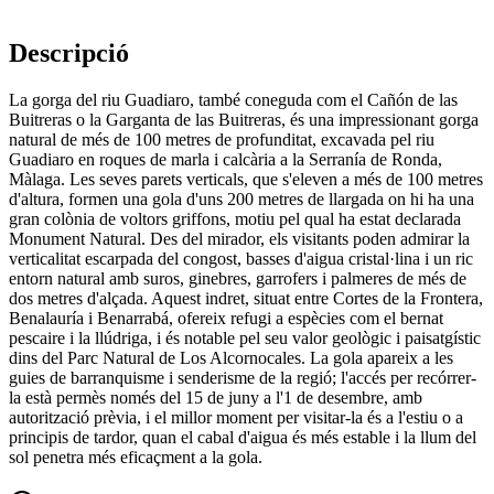
Descripció
La gorga del riu Guadiaro, també coneguda com el Cañón de las
Buitreras o la Garganta de las Buitreras, és una impressionant gorga
natural de més de 100 metres de profunditat, excavada pel riu
Guadiaro en roques de marla i calcària a la Serranía de Ronda,
Màlaga. Les seves parets verticals, que s'eleven a més de 100 metres
d'altura, formen una gola d'uns 200 metres de llargada on hi ha una
gran colònia de voltors griffons, motiu pel qual ha estat declarada
Monument Natural. Des del mirador, els visitants poden admirar la
verticalitat escarpada del congost, basses d'aigua cristal·lina i un ric
entorn natural amb suros, ginebres, garrofers i palmeres de més de
dos metres d'alçada. Aquest indret, situat entre Cortes de la Frontera,
Benalauría i Benarrabá, ofereix refugi a espècies com el bernat
pescaire i la llúdriga, i és notable pel seu valor geològic i paisatgístic
dins del Parc Natural de Los Alcornocales. La gola apareix a les
guies de barranquisme i senderisme de la regió; l'accés per recórrer-
la està permès només del 15 de juny a l'1 de desembre, amb
autorització prèvia, i el millor moment per visitar-la és a l'estiu o a
principis de tardor, quan el cabal d'aigua és més estable i la llum del
sol penetra més eficaçment a la gola.