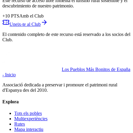
Este recurso de acceso libre fomenta el turismo rural sostenible y el
descubrimiento de nuestro patrimonio.
+
10
PTS
Amb el Club
Uneix-te al Club
El contenido completo de este recurso está reservado a los socios del
Club.
Los Pueblos Más Bonitos de España
- Inicio
Associació dedicada a preservar i promoure el patrimoni rural
d'Espanya des del 2010.
Explora
Tots els pobles
Multiexperiències
Rutes
Mapa interactiu