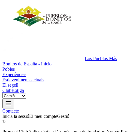
Los Pueblos Más
Bonitos de España - Inicio
Pobles
Experiències
Esdeveniments actuals
El segell
Club
Botiga
Contacte
Inicia la sessió
El meu compte
Gestió
✨
Prova el Club 7 dies gratis
·
Després, preu de fundador. Només fins