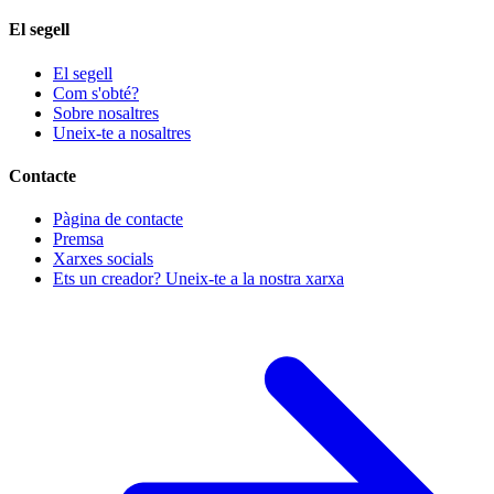
El segell
El segell
Com s'obté?
Sobre nosaltres
Uneix-te a nosaltres
Contacte
Pàgina de contacte
Premsa
Xarxes socials
Ets un creador? Uneix-te a la nostra xarxa