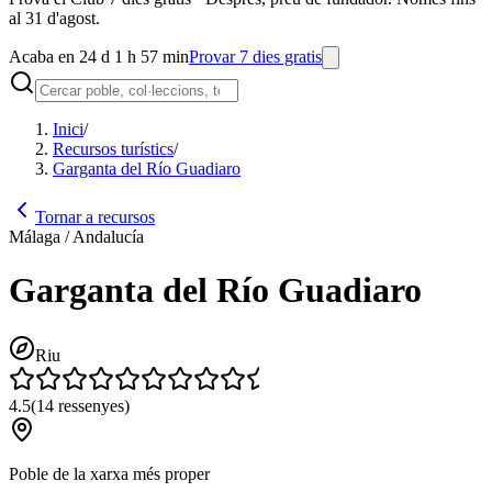
al 31 d'agost.
Acaba en 24 d 1 h 57 min
Provar 7 dies gratis
Inici
/
Recursos turístics
/
Garganta del Río Guadiaro
Tornar a recursos
Málaga / Andalucía
Garganta del Río Guadiaro
Riu
4.5
(
14
ressenyes
)
Poble de la xarxa més proper