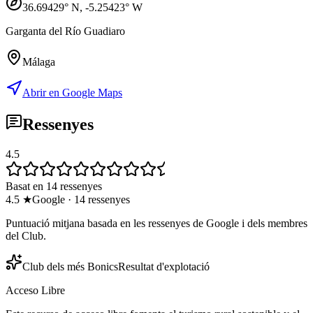
36.69429
° N,
-5.25423
° W
Garganta del Río Guadiaro
Málaga
Abrir en Google Maps
Ressenyes
4.5
Basat en 14 ressenyes
4.5
★
Google
·
14
ressenyes
Puntuació mitjana basada en les ressenyes de Google i dels membres
del Club.
Club dels més Bonics
Resultat d'explotació
Acceso Libre