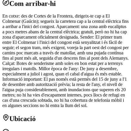
Com arribar-hi
En cotxe: des de Cortes de la Frontera, dirigeix-te cap a El
Colmenar (Gaúcin); segueix la carretera cap a la central elèctrica fins
a arribar a l'inici del congost. Aparcament: una zona amb eucaliptus
a pocs metres abans de la central elèctrica; gratuït, però no hi ha cap
zona d'aparcament oficialment designada. Sender: El primer tram
entre El Colmenar i l'inici del congost està senyalitzat i és fàcil de
seguir; el segon tram, més exigent, voreja la part oest del congost per
camins poc marcats a través de matollar, amb una pujada contínua
fins al punt més alt, seguida d'un descens fins al pont dels Alemanys.
Calçat: Botes de senderisme amb soles en bon estat per a terrenys
irregulars i matolls. Millor època de l'any: De juny a desembre,
especialment a juliol i agost, quan el cabal d'aigua és més estable.
Informació important: El pas només està permès del 15 de juny a l'1
de desembre amb autorització prèvia; la resta de l'any, el nivell de
l'aigua puja considerablement, amb inundacions que superen els 20
metres; no hi ha vies d'escapament internes, pocs llocs de refugi en
cas d'una crescuda sobtada, no hi ha cobertura de telefonia mòbil i
en algunes seccions no hi entra la llum del sol.
Ubicació