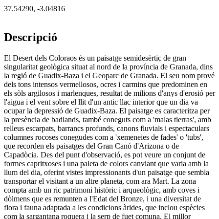
37.54290
,
-3.04816
Descripció
El Desert dels Coloraos és un paisatge semidesèrtic de gran
singularitat geològica situat al nord de la província de Granada, dins
la regió de Guadix-Baza i el Geoparc de Granada. El seu nom prové
dels tons intensos vermellosos, ocres i carmins que predominen en
els sòls argilosos i marlenques, resultat de milions d'anys d'erosió per
l'aigua i el vent sobre el llit d'un antic llac interior que un dia va
ocupar la depressió de Guadix-Baza. El paisatge es caracteritza per
la presència de badlands, també coneguts com a 'malas tierras', amb
relleus escarpats, barrancs profunds, canons fluvials i espectaculars
columnes rocoses conegudes com a 'xemeneies de fades' o 'tubs',
que recorden els paisatges del Gran Canó d'Arizona o de
Capadòcia. Des del punt d'observació, es pot veure un conjunt de
formes capritxoses i una paleta de colors canviant que varia amb la
llum del dia, oferint vistes impressionants d'un paisatge que sembla
transportar el visitant a un altre planeta, com ara Mart. La zona
compta amb un ric patrimoni històric i arqueològic, amb coves i
dòlmens que es remunten a l'Edat del Bronze, i una diversitat de
flora i fauna adaptada a les condicions àrides, que inclou espècies
com la sargantana roquera i la serp de fuet comuna. El millor