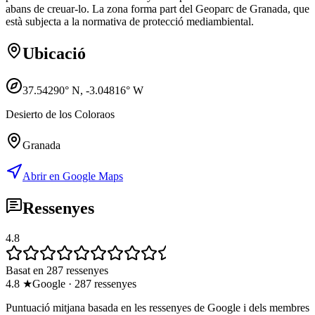
abans de creuar-lo. La zona forma part del Geoparc de Granada, que
està subjecta a la normativa de protecció mediambiental.
Ubicació
37.54290
° N,
-3.04816
° W
Desierto de los Coloraos
Granada
Abrir en Google Maps
Ressenyes
4.8
Basat en 287 ressenyes
4.8
★
Google
·
287
ressenyes
Puntuació mitjana basada en les ressenyes de Google i dels membres