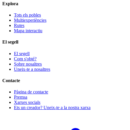
Explora
Tots els pobles
Multiexperiències
Rutes
Mapa interactiu
El segell
El segell
Com s'obté?
Sobre nosaltres
Uneix-te a nosaltres
Contacte
Pàgina de contacte
Premsa
Xarxes socials
Ets un creador? Uneix-te a la nostra xarxa