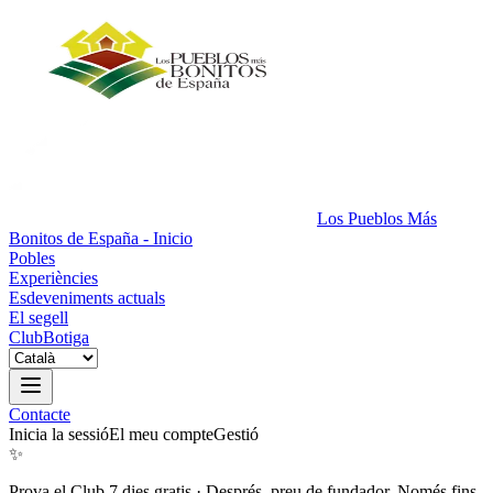
Los Pueblos Más
Bonitos de España - Inicio
Pobles
Experiències
Esdeveniments actuals
El segell
Club
Botiga
Contacte
Inicia la sessió
El meu compte
Gestió
✨
Prova el Club 7 dies gratis
·
Després, preu de fundador. Només fins