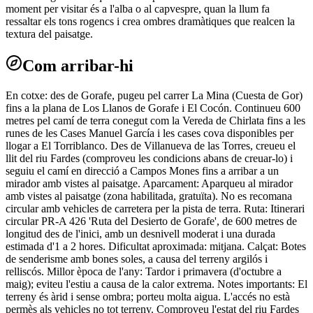
moment per visitar és a l'alba o al capvespre, quan la llum fa
ressaltar els tons rogencs i crea ombres dramàtiques que realcen la
textura del paisatge.
Com arribar-hi
En cotxe: des de Gorafe, pugeu pel carrer La Mina (Cuesta de Gor)
fins a la plana de Los Llanos de Gorafe i El Cocón. Continueu 600
metres pel camí de terra conegut com la Vereda de Chirlata fins a les
runes de les Cases Manuel García i les cases cova disponibles per
llogar a El Torriblanco. Des de Villanueva de las Torres, creueu el
llit del riu Fardes (comproveu les condicions abans de creuar-lo) i
seguiu el camí en direcció a Campos Mones fins a arribar a un
mirador amb vistes al paisatge. Aparcament: Aparqueu al mirador
amb vistes al paisatge (zona habilitada, gratuïta). No es recomana
circular amb vehicles de carretera per la pista de terra. Ruta: Itinerari
circular PR-A 426 'Ruta del Desierto de Gorafe', de 600 metres de
longitud des de l'inici, amb un desnivell moderat i una durada
estimada d'1 a 2 hores. Dificultat aproximada: mitjana. Calçat: Botes
de senderisme amb bones soles, a causa del terreny argilós i
relliscós. Millor època de l'any: Tardor i primavera (d'octubre a
maig); eviteu l'estiu a causa de la calor extrema. Notes importants: El
terreny és àrid i sense ombra; porteu molta aigua. L'accés no està
permès als vehicles no tot terreny. Comproveu l'estat del riu Fardes