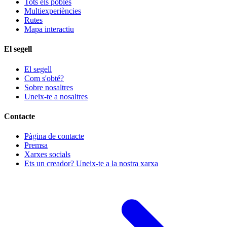
Tots els pobles
Multiexperiències
Rutes
Mapa interactiu
El segell
El segell
Com s'obté?
Sobre nosaltres
Uneix-te a nosaltres
Contacte
Pàgina de contacte
Premsa
Xarxes socials
Ets un creador? Uneix-te a la nostra xarxa