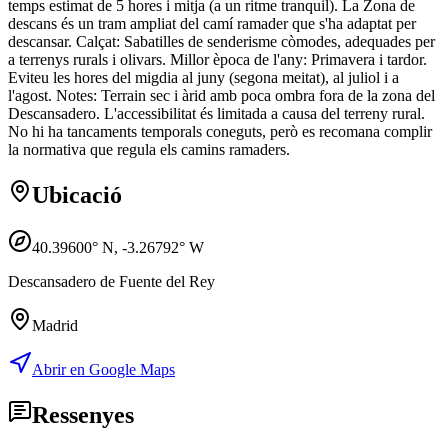
temps estimat de 5 hores i mitja (a un ritme tranquil). La Zona de
descans és un tram ampliat del camí ramader que s'ha adaptat per
descansar. Calçat: Sabatilles de senderisme còmodes, adequades per
a terrenys rurals i olivars. Millor època de l'any: Primavera i tardor.
Eviteu les hores del migdia al juny (segona meitat), al juliol i a
l'agost. Notes: Terrain sec i àrid amb poca ombra fora de la zona del
Descansadero. L'accessibilitat és limitada a causa del terreny rural.
No hi ha tancaments temporals coneguts, però es recomana complir
la normativa que regula els camins ramaders.
Ubicació
40.39600
° N,
-3.26792
° W
Descansadero de Fuente del Rey
Madrid
Abrir en Google Maps
Ressenyes