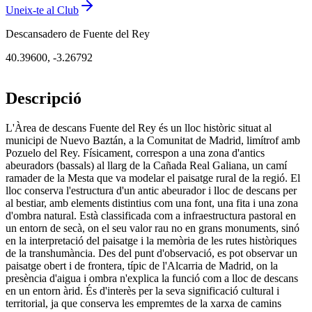
Uneix-te al Club
Descansadero de Fuente del Rey
40.39600
,
-3.26792
Descripció
L'Àrea de descans Fuente del Rey és un lloc històric situat al
municipi de Nuevo Baztán, a la Comunitat de Madrid, limítrof amb
Pozuelo del Rey. Físicament, correspon a una zona d'antics
abeuradors (bassals) al llarg de la Cañada Real Galiana, un camí
ramader de la Mesta que va modelar el paisatge rural de la regió. El
lloc conserva l'estructura d'un antic abeurador i lloc de descans per
al bestiar, amb elements distintius com una font, una fita i una zona
d'ombra natural. Està classificada com a infraestructura pastoral en
un entorn de secà, on el seu valor rau no en grans monuments, sinó
en la interpretació del paisatge i la memòria de les rutes històriques
de la transhumància. Des del punt d'observació, es pot observar un
paisatge obert i de frontera, típic de l'Alcarria de Madrid, on la
presència d'aigua i ombra n'explica la funció com a lloc de descans
en un entorn àrid. És d'interès per la seva significació cultural i
territorial, ja que conserva les empremtes de la xarxa de camins