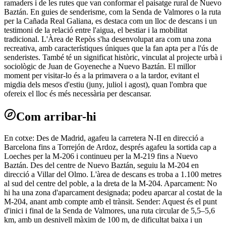
ramaders i de les rutes que van conformar el paisatge rural de Nuevo
Baztán. En guies de senderisme, com la Senda de Valmores o la ruta
per la Cañada Real Galiana, es destaca com un lloc de descans i un
testimoni de la relació entre l'aigua, el bestiar i la mobilitat
tradicional. L'Àrea de Repòs s'ha desenvolupat ara com una zona
recreativa, amb característiques úniques que la fan apta per a l'ús de
senderistes. També té un significat històric, vinculat al projecte urbà i
sociològic de Juan de Goyeneche a Nuevo Baztán. El millor
moment per visitar-lo és a la primavera o a la tardor, evitant el
migdia dels mesos d'estiu (juny, juliol i agost), quan l'ombra que
ofereix el lloc és més necessària per descansar.
Com arribar-hi
En cotxe: Des de Madrid, agafeu la carretera N-II en direcció a
Barcelona fins a Torrejón de Ardoz, després agafeu la sortida cap a
Loeches per la M-206 i continueu per la M-219 fins a Nuevo
Baztán. Des del centre de Nuevo Baztán, seguiu la M-204 en
direcció a Villar del Olmo. L'àrea de descans es troba a 1.100 metres
al sud del centre del poble, a la dreta de la M-204. Aparcament: No
hi ha una zona d'aparcament designada; podeu aparcar al costat de la
M-204, anant amb compte amb el trànsit. Sender: Aquest és el punt
d'inici i final de la Senda de Valmores, una ruta circular de 5,5–5,6
km, amb un desnivell màxim de 100 m, de dificultat baixa i un