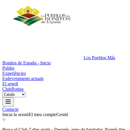
Los Pueblos Más
Bonitos de España - Inicio
Pobles
Experiències
Esdeveniments actuals
El segell
Club
Botiga
Contacte
Inicia la sessió
El meu compte
Gestió
✨
Prova el Club 7 dies gratis
·
Després, preu de fundador. Només fins