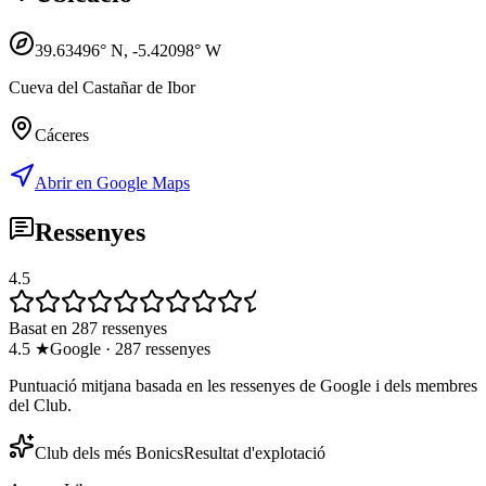
39.63496
° N,
-5.42098
° W
Cueva del Castañar de Ibor
Cáceres
Abrir en Google Maps
Ressenyes
4.5
Basat en 287 ressenyes
4.5
★
Google
·
287
ressenyes
Puntuació mitjana basada en les ressenyes de Google i dels membres
del Club.
Club dels més Bonics
Resultat d'explotació