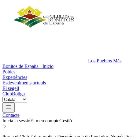
Los Pueblos Más
Bonitos de España - Inicio
Pobles
Experiències
Esdeveniments actuals
El segell
Club
Botiga
Contacte
Inicia la sessió
El meu compte
Gestió
✨
Prova el Club 7 dies gratis
·
Després, preu de fundador. Només fins