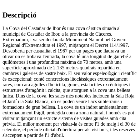
Descripció
La Cova del Castañar de Ibor és una cova càrstica situada al
municipi de Castañar de Ibor, a la província de Càceres,
Extremadura, i va ser declarada Monument Natural pel Govern
Regional d'Extremadura el 1997, mitjançant el Decret 114/1997.
Descoberta per casualitat el 1967 per un pagès que llaurava un
olivar on es trobava l'entrada, la cova té una longitud de gairebé 2
quilòmetres i una profunditat màxima de 70 metres, amb una
superfície aproximada de 2.135 metres quadrats repartida en
cambres i galeries de sostre baix. El seu valor espeleològic i científic
és excepcional: conté concrecions litoclàssiques extremadament
rares, com ara agulles d'helictita, gours, estalactites excèntriques i
estructures d'aragònit i calcita, que atorguen a la cova una bellesa
única. Dins de la cova, les sales més notables inclouen la Sala Roja,
el Jardí i la Sala Blanca, on es poden veure llacs subterranis i
formacions de gran bellesa. La cova és un indret ambientalment
extremadament fràgil, protegida com a zona natural, i només es pot
visitar mitjançant un estricte sistema de visites guiades amb cita
prèvia. El millor moment per visitar-la és entre l'1 de maig i el 30 de
setembre, el període oficial d'obertura per als visitants, i les reserves
s'accepten a partir de l'1 d'abril.