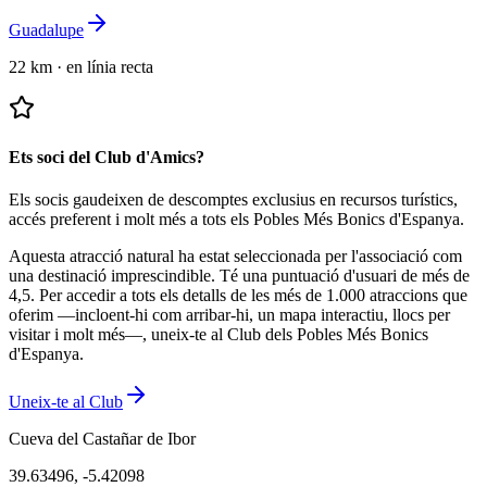
Guadalupe
22 km
·
en línia recta
Ets soci del Club d'Amics?
Els socis gaudeixen de descomptes exclusius en recursos turístics,
accés preferent i molt més a tots els Pobles Més Bonics d'Espanya.
Aquesta atracció natural ha estat seleccionada per l'associació com
una destinació imprescindible.
Té una puntuació d'usuari de més de
4,5.
Per accedir a tots els detalls de les més de 1.000 atraccions que
oferim —incloent-hi com arribar-hi, un mapa interactiu, llocs per
visitar i molt més—, uneix-te al Club dels Pobles Més Bonics
d'Espanya.
Uneix-te al Club
Cueva del Castañar de Ibor
39.63496
,
-5.42098