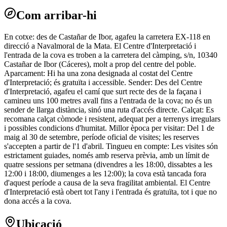
Com arribar-hi
En cotxe: des de Castañar de Ibor, agafeu la carretera EX-118 en
direcció a Navalmoral de la Mata. El Centre d'Interpretació i
l'entrada de la cova es troben a la carretera del càmping, s/n, 10340
Castañar de Ibor (Cáceres), molt a prop del centre del poble.
Aparcament: Hi ha una zona designada al costat del Centre
d'Interpretació; és gratuïta i accessible. Sender: Des del Centre
d'Interpretació, agafeu el camí que surt recte des de la façana i
camineu uns 100 metres avall fins a l'entrada de la cova; no és un
sender de llarga distància, sinó una ruta d'accés directe. Calçat: Es
recomana calçat còmode i resistent, adequat per a terrenys irregulars
i possibles condicions d'humitat. Millor època per visitar: Del 1 de
maig al 30 de setembre, període oficial de visites; les reserves
s'accepten a partir de l'1 d'abril. Tingueu en compte: Les visites són
estrictament guiades, només amb reserva prèvia, amb un límit de
quatre sessions per setmana (divendres a les 18:00, dissabtes a les
12:00 i 18:00, diumenges a les 12:00); la cova està tancada fora
d'aquest període a causa de la seva fragilitat ambiental. El Centre
d'Interpretació està obert tot l'any i l'entrada és gratuïta, tot i que no
dona accés a la cova.
Ubicació