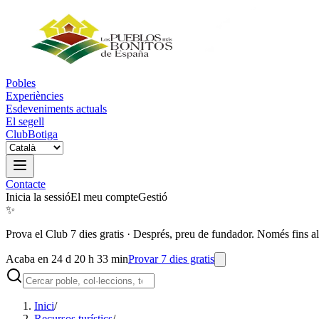
Pobles
Experiències
Esdeveniments actuals
El segell
Club
Botiga
Contacte
Inicia la sessió
El meu compte
Gestió
✨
Prova el Club 7 dies gratis
·
Després, preu de fundador. Només fins al
Acaba en 24 d 20 h 33 min
Provar 7 dies gratis
Inici
/
Recursos turístics
/