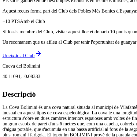
Els socis gaudeixen de descomptes exclusius en recursos turístics, acc
Aquest recurs forma part del Club dels Pobles Més Bonics d'Espanya: u
+
10
PTS
Amb el Club
Si fossis membre del Club, visitar aquest lloc et donaria 10 punts quan
Us recomanem que us afileu al Club per tenir l'oportunitat de guanyar p
Uneix-te al Club
Cueva del Bolimini
40.11091
,
-0.08333
Descripció
La Cova Bolimini és una cova natural situada al municipi de Vilafamés,
inusual en aquest tipus de cova espeleològica. La cova té una longitu
estructura s'obre en dues cambres interiors espaioses amb voltes de fins
un gran escoix de paret d'uns 6 metres que, com una capella, cobreix 
d'aigua potable, que s'acumula en una bassa artificial al fons de la se
pins, romaní i farigola. El topònim BOLIMINI prové de la paraula com