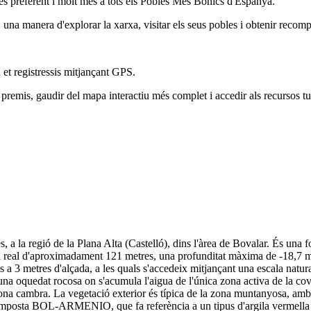
és preferent i molt més a tots els Pobles Més Bonics d'Espanya.
na manera d'explorar la xarxa, visitar els seus pobles i obtenir recomp
 et registressis mitjançant GPS.
remis, gaudir del mapa interactiu més complet i accedir als recursos tur
 a la regió de la Plana Alta (Castelló), dins l'àrea de Bovalar. És una
d real d'aproximadament 121 metres, una profunditat màxima de -18,7 met
 a 3 metres d'alçada, a les quals s'accedeix mitjançant una escala natural
una oquedat rocosa on s'acumula l'aigua de l'única zona activa de la c
gona cambra. La vegetació exterior és típica de la zona muntanyosa, amb 
posta BOL-ARMENIO, que fa referència a un tipus d'argila vermella que 