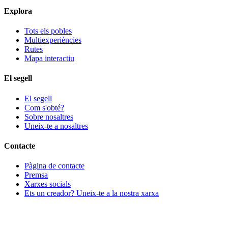
Explora
Tots els pobles
Multiexperiències
Rutes
Mapa interactiu
El segell
El segell
Com s'obté?
Sobre nosaltres
Uneix-te a nosaltres
Contacte
Pàgina de contacte
Premsa
Xarxes socials
Ets un creador? Uneix-te a la nostra xarxa