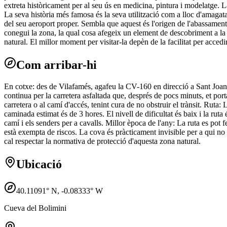
extreta històricament per al seu ús en medicina, pintura i modelatge
La seva història més famosa és la seva utilització com a lloc d'amagata
del seu aeroport proper. Sembla que aquest és l'origen de l'abassament s
conegui la zona, la qual cosa afegeix un element de descobriment a la vi
natural. El millor moment per visitar-la depèn de la facilitat per accedi
Com arribar-hi
En cotxe: des de Vilafamés, agafeu la CV-160 en direcció a Sant Joan d
continua per la carretera asfaltada que, després de pocs minuts, et po
carretera o al camí d'accés, tenint cura de no obstruir el trànsit. Ru
caminada estimat és de 3 hores. El nivell de dificultat és baix i la rut
camí i els senders per a cavalls. Millor època de l'any: La ruta es pot f
està exempta de riscos. La cova és pràcticament invisible per a qui no
cal respectar la normativa de protecció d'aquesta zona natural.
Ubicació
40.11091
° N,
-0.08333
° W
Cueva del Bolimini