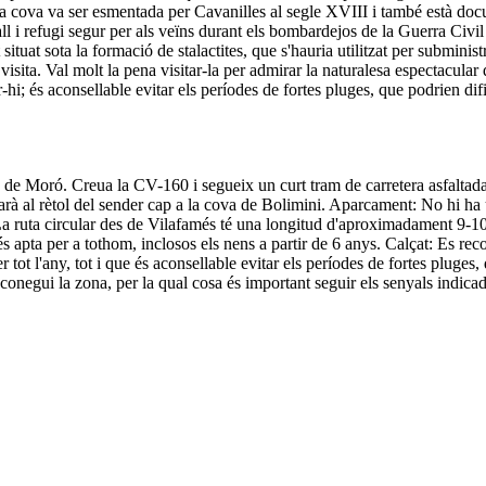
. La cova va ser esmentada per Cavanilles al segle XVIII i també està 
ll i refugi segur per als veïns durant els bombardejos de la Guerra Civil
ituat sota la formació de stalactites, que s'hauria utilitzat per subminist
sita. Val molt la pena visitar-la per admirar la naturalesa espectacular d
r-hi; és aconsellable evitar els períodes de fortes pluges, que podrien dif
e Moró. Creua la CV-160 i segueix un curt tram de carretera asfaltada c
rtarà al rètol del sender cap a la cova de Bolimini. Aparcament: No hi ha
ta: La ruta circular des de Vilafamés té una longitud d'aproximadament 9
a és apta per a tothom, inclosos els nens a partir de 6 anys. Calçat: Es r
er tot l'any, tot i que és aconsellable evitar els períodes de fortes pluge
 conegui la zona, per la qual cosa és important seguir els senyals indica