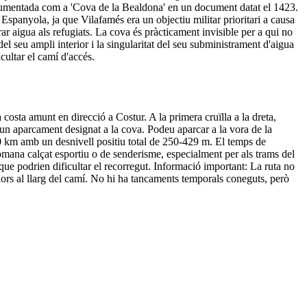
documentada com a 'Cova de la Bealdona' en un document datat el 1423.
 Espanyola, ja que Vilafamés era un objectiu militar prioritari a causa
rar aigua als refugiats. La cova és pràcticament invisible per a qui no
el seu ampli interior i la singularitat del seu subministrament d'aigua
icultar el camí d'accés.
osta amunt en direcció a Costur. A la primera cruïlla a la dreta,
 un aparcament designat a la cova. Podeu aparcar a la vora de la
-10 km amb un desnivell positiu total de 250-429 m. El temps de
ecomana calçat esportiu o de senderisme, especialment per als trams del
s, que podrien dificultar el recorregut. Informació important: La ruta no
dors al llarg del camí. No hi ha tancaments temporals coneguts, però