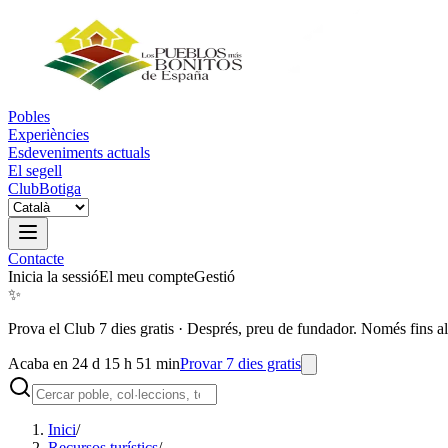
Pobles
Experiències
Esdeveniments actuals
El segell
Club
Botiga
Contacte
Inicia la sessió
El meu compte
Gestió
✨
Prova el Club 7 dies gratis
·
Després, preu de fundador. Només fins al
Acaba en 24 d 15 h 51 min
Provar 7 dies gratis
Inici
/
Recursos turístics
/