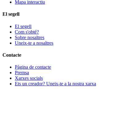
Mapa interactiu
El segell
El segell
Com s'obté?
Sobre nosaltres
Uneix-te a nosaltres
Contacte
Pàgina de contacte
Premsa
Xarxes socials
Ets un creador? Uneix-te a la nostra xarxa