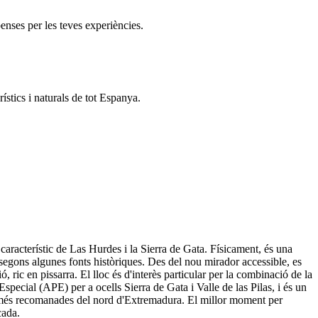
enses per les teves experiències.
ístics i naturals de tot Espanya.
aracterístic de Las Hurdes i la Sierra de Gata. Físicament, és una
egons algunes fonts històriques. Des del nou mirador accessible, es
, ric en pissarra. El lloc és d'interès particular per la combinació de la
Especial (APE) per a ocells Sierra de Gata i Valle de las Pilas, i és un
es més recomanades del nord d'Extremadura. El millor moment per
cada.