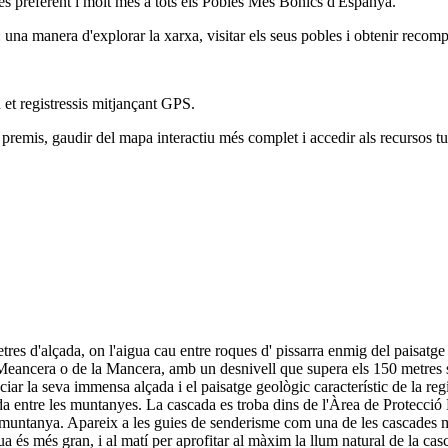
és preferent i molt més a tots els Pobles Més Bonics d'Espanya.
na manera d'explorar la xarxa, visitar els seus pobles i obtenir recomp
 et registressis mitjançant GPS.
remis, gaudir del mapa interactiu més complet i accedir als recursos tur
 d'alçada, on l'aigua cau entre roques d' pissarra enmig del paisatge c
eancera o de la Mancera, amb un desnivell que supera els 150 metres s
iar la seva immensa alçada i el paisatge geològic característic de la regió
avada entre les muntanyes. La cascada es troba dins de l'Àrea de Protecció 
e la muntanya. Apareix a les guies de senderisme com una de les cascad
ua és més gran, i al matí per aprofitar al màxim la llum natural de la cas