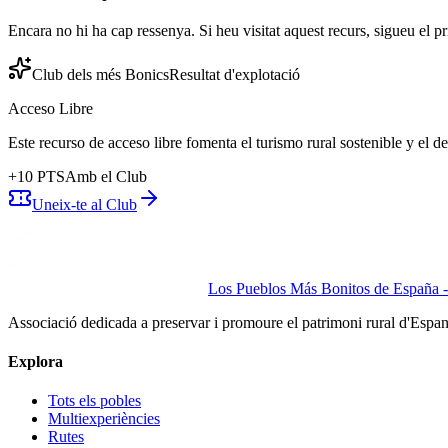
Encara no hi ha cap ressenya. Si heu visitat aquest recurs, sigueu el pr
Club dels més Bonics
Resultat d'explotació
Acceso Libre
Este recurso de acceso libre fomenta el turismo rural sostenible y el 
+
10
PTS
Amb el Club
Uneix-te al Club
Los Pueblos Más Bonitos de España - 
Associació dedicada a preservar i promoure el patrimoni rural d'Espa
Explora
Tots els pobles
Multiexperiències
Rutes