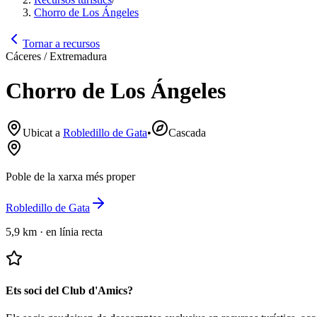
Chorro de Los Ángeles
Tornar a recursos
Cáceres / Extremadura
Chorro de Los Ángeles
Ubicat a
Robledillo de Gata
•
Cascada
Poble de la xarxa més proper
Robledillo de Gata
5,9 km
·
en línia recta
Ets soci del Club d'Amics?