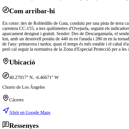
Com arribar-hi
En cotxe: des de Robledillo de Gata, conduïu per una pista de terra ca
carretera CC-155, a tres quilòmetres d'Ovejuela, seguint els indicador
aparcament designat i gratuït. Sender: Des de Descargamaría, el sender
km, amb un desnivell positiu de 440 m en l'anada i 280 m en la tornad
de l'any: primavera i tardor, quan el temps és més estable i el cabal d'
però cal seguir la normativa de la Zona d'Especial Protecció per a le
Ubicació
40.27017
° N,
-6.46671
° W
Chorro de Los Ángeles
Cáceres
Abrir en Google Maps
Ressenyes