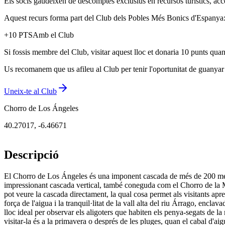
Els socis gaudeixen de descomptes exclusius en recursos turístics, acc
Aquest recurs forma part del Club dels Pobles Més Bonics d'Espanya: u
+
10
PTS
Amb el Club
Si fossis membre del Club, visitar aquest lloc et donaria 10 punts quan
Us recomanem que us afileu al Club per tenir l'oportunitat de guanyar p
Uneix-te al Club
Chorro de Los Ángeles
40.27017
,
-6.46671
Descripció
El Chorro de Los Ángeles és una imponent cascada de més de 200 metres
impressionant cascada vertical, també coneguda com el Chorro de la M
pot veure la cascada directament, la qual cosa permet als visitants aprec
força de l'aigua i la tranquil·litat de la vall alta del riu Árrago, encl
lloc ideal per observar els aligoters que habiten els penya-segats d
visitar-la és a la primavera o després de les pluges, quan el cabal d'aig