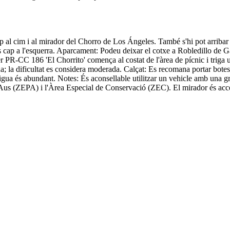
p al cim i al mirador del Chorro de Los Ángeles. També s'hi pot arribar
s cap a l'esquerra. Aparcament: Podeu deixar el cotxe a Robledillo de Ga
 PR-CC 186 'El Chorrito' comença al costat de l'àrea de pícnic i triga u
a; la dificultat es considera moderada. Calçat: Es recomana portar botes
aigua és abundant. Notes: És aconsellable utilitzar un vehicle amb una gran
s Aus (ZEPA) i l'Àrea Especial de Conservació (ZEC). El mirador és acc