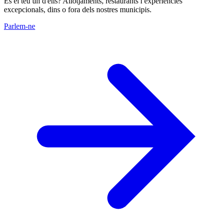
És el teu un d'ells? Allotjaments, restaurants i experiències
excepcionals, dins o fora dels nostres municipis.
Parlem-ne