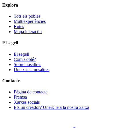
Explora
Tots els pobles
Multiexperiències
Rutes
Mapa interactiu
El segell
El segell
Com s'obté?
Sobre nosaltres
Uneix-te a nosaltres
Contacte
Pàgina de contacte
Premsa
Xarxes socials
Ets un creador? Uneix-te a la nostra xarxa