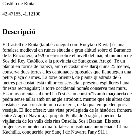
Castillo de Roita
42.47155
,
-1.12100
Descripció
El Castell de Roita (també conegut com Rueyta o Ruyta) és una
fortalesa medieval en ruïnes situada a gran altitud sobre el Barranco
de la Rinconera, a 920 metres sobre el nivell del mar, al municipi de
Sos del Rey Católico, a la província de Saragossa, Aragó. Té un
plànol en forma de trapezi, amb el costat més llarg d'uns 25 metres, i
conserva dues torres a les cantonades oposades que flanquegen una
petita plaça d'armes. La torre oriental, de planta quadrada de 6
metres per costat, està millor conservada i presenta espitlleres i una
finestra rectangular; la torre occidental només conserva tres murs.
Els murs orientats al nord i a l'est estan construïts amb maçoneria de
pedra sense tallar amb un angle arrodonit, mentre que els altres dos
costats es van construir amb carreteria, de la qual en queden pocs
vestigis. El lloc ofereix una vista privilegiada de la històrica frontera
entre Aragó i Navarra, a prop de Petilla de Aragón, i permet la
vigilància de les valls dels rius Onsella, Sos i Baztán. Els seus
orígens es remunten a una fortalesa musulmana anomenada Charat-
Kachtilla, conquerida per Sanç I de Navarra l'any 911 i