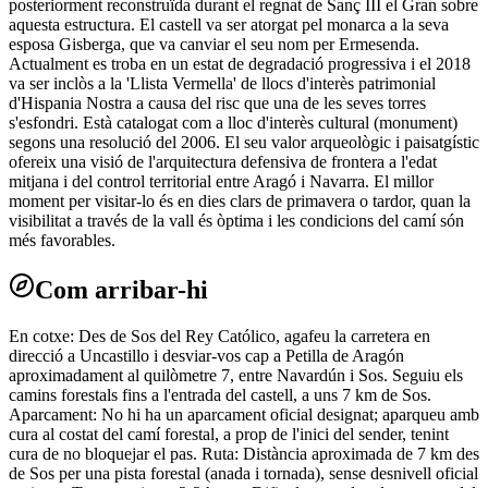
posteriorment reconstruïda durant el regnat de Sanç III el Gran sobre
aquesta estructura. El castell va ser atorgat pel monarca a la seva
esposa Gisberga, que va canviar el seu nom per Ermesenda.
Actualment es troba en un estat de degradació progressiva i el 2018
va ser inclòs a la 'Llista Vermella' de llocs d'interès patrimonial
d'Hispania Nostra a causa del risc que una de les seves torres
s'esfondri. Està catalogat com a lloc d'interès cultural (monument)
segons una resolució del 2006. El seu valor arqueològic i paisatgístic
ofereix una visió de l'arquitectura defensiva de frontera a l'edat
mitjana i del control territorial entre Aragó i Navarra. El millor
moment per visitar-lo és en dies clars de primavera o tardor, quan la
visibilitat a través de la vall és òptima i les condicions del camí són
més favorables.
Com arribar-hi
En cotxe: Des de Sos del Rey Católico, agafeu la carretera en
direcció a Uncastillo i desviar-vos cap a Petilla de Aragón
aproximadament al quilòmetre 7, entre Navardún i Sos. Seguiu els
camins forestals fins a l'entrada del castell, a uns 7 km de Sos.
Aparcament: No hi ha un aparcament oficial designat; aparqueu amb
cura al costat del camí forestal, a prop de l'inici del sender, tenint
cura de no bloquejar el pas. Ruta: Distància aproximada de 7 km des
de Sos per una pista forestal (anada i tornada), sense desnivell oficial