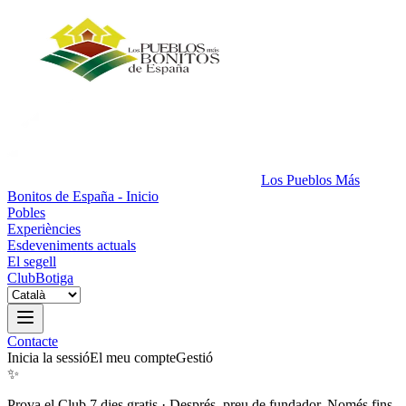
Los Pueblos Más
Bonitos de España - Inicio
Pobles
Experiències
Esdeveniments actuals
El segell
Club
Botiga
Contacte
Inicia la sessió
El meu compte
Gestió
✨
Prova el Club 7 dies gratis
·
Després, preu de fundador. Només fins