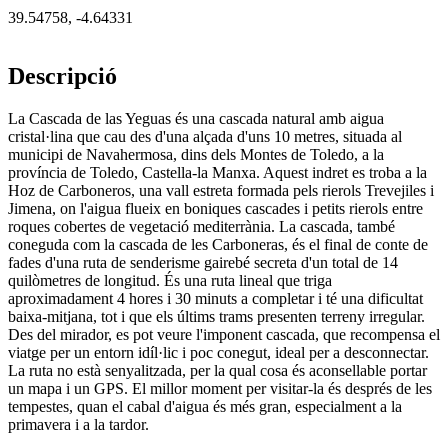
39.54758
,
-4.64331
Descripció
La Cascada de las Yeguas és una cascada natural amb aigua
cristal·lina que cau des d'una alçada d'uns 10 metres, situada al
municipi de Navahermosa, dins dels Montes de Toledo, a la
província de Toledo, Castella-la Manxa. Aquest indret es troba a la
Hoz de Carboneros, una vall estreta formada pels rierols Trevejiles i
Jimena, on l'aigua flueix en boniques cascades i petits rierols entre
roques cobertes de vegetació mediterrània. La cascada, també
coneguda com la cascada de les Carboneras, és el final de conte de
fades d'una ruta de senderisme gairebé secreta d'un total de 14
quilòmetres de longitud. És una ruta lineal que triga
aproximadament 4 hores i 30 minuts a completar i té una dificultat
baixa-mitjana, tot i que els últims trams presenten terreny irregular.
Des del mirador, es pot veure l'imponent cascada, que recompensa el
viatge per un entorn idíl·lic i poc conegut, ideal per a desconnectar.
La ruta no està senyalitzada, per la qual cosa és aconsellable portar
un mapa i un GPS. El millor moment per visitar-la és després de les
tempestes, quan el cabal d'aigua és més gran, especialment a la
primavera i a la tardor.