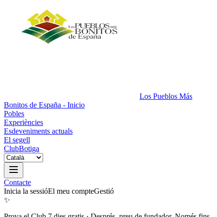
Los Pueblos Más
Bonitos de España - Inicio
Pobles
Experiències
Esdeveniments actuals
El segell
Club
Botiga
Contacte
Inicia la sessió
El meu compte
Gestió
✨
Prova el Club 7 dies gratis
·
Després, preu de fundador. Només fins