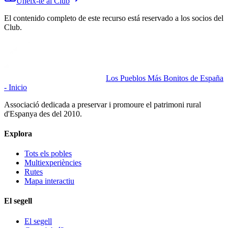
Uneix-te al Club
El contenido completo de este recurso está reservado a los socios del
Club.
Los Pueblos Más Bonitos de España
- Inicio
Associació dedicada a preservar i promoure el patrimoni rural
d'Espanya des del 2010.
Explora
Tots els pobles
Multiexperiències
Rutes
Mapa interactiu
El segell
El segell