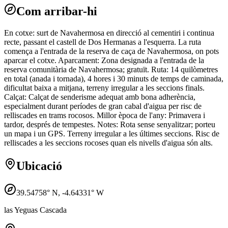
Com arribar-hi
En cotxe: surt de Navahermosa en direcció al cementiri i continua
recte, passant el castell de Dos Hermanas a l'esquerra. La ruta
comença a l'entrada de la reserva de caça de Navahermosa, on pots
aparcar el cotxe. Aparcament: Zona designada a l'entrada de la
reserva comunitària de Navahermosa; gratuït. Ruta: 14 quilòmetres
en total (anada i tornada), 4 hores i 30 minuts de temps de caminada,
dificultat baixa a mitjana, terreny irregular a les seccions finals.
Calçat: Calçat de senderisme adequat amb bona adherència,
especialment durant períodes de gran cabal d'aigua per risc de
relliscades en trams rocosos. Millor època de l'any: Primavera i
tardor, després de tempestes. Notes: Rota sense senyalitzar; porteu
un mapa i un GPS. Terreny irregular a les últimes seccions. Risc de
relliscades a les seccions rocoses quan els nivells d'aigua són alts.
Ubicació
39.54758
° N,
-4.64331
° W
las Yeguas Cascada