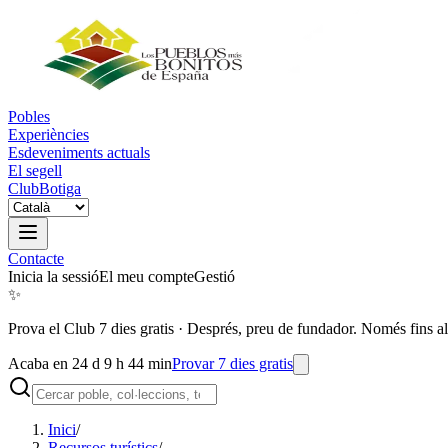
Pobles
Experiències
Esdeveniments actuals
El segell
Club
Botiga
Contacte
Inicia la sessió
El meu compte
Gestió
✨
Prova el Club 7 dies gratis
·
Després, preu de fundador. Només fins al
Acaba en 24 d 9 h 44 min
Provar 7 dies gratis
Inici
/
Recursos turístics
/