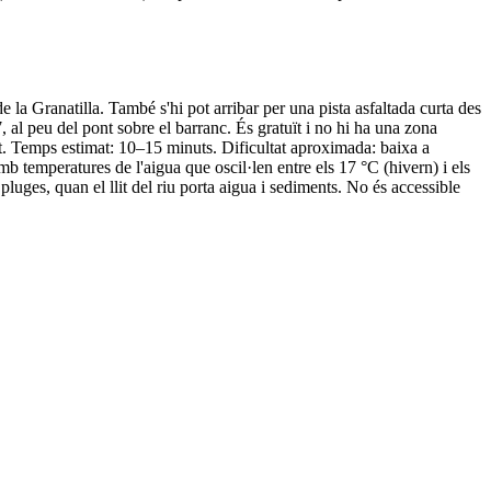
la Granatilla. També s'hi pot arribar per una pista asfaltada curta des
 al peu del pont sobre el barranc. És gratuït i no hi ha una zona
rat. Temps estimat: 10–15 minuts. Dificultat aproximada: baixa a
mb temperatures de l'aigua que oscil·len entre els 17 °C (hivern) i els
luges, quan el llit del riu porta aigua i sediments. No és accessible