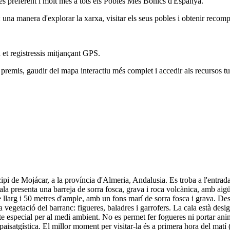
és preferent i molt més a tots els Pobles Més Bonics d'Espanya.
na manera d'explorar la xarxa, visitar els seus pobles i obtenir recomp
 et registressis mitjançant GPS.
remis, gaudir del mapa interactiu més complet i accedir als recursos tur
ipi de Mojácar, a la província d'Almeria, Andalusia. Es troba a l'entrad
ala presenta una barreja de sorra fosca, grava i roca volcànica, amb aigüe
larg i 50 metres d'ample, amb un fons marí de sorra fosca i grava. Des d
 vegetació del barranc: figueres, baladres i garrofers. La cala està desi
ecte especial per al medi ambient. No es permet fer fogueres ni portar ani
aisatgística. El millor moment per visitar-la és a primera hora del matí 