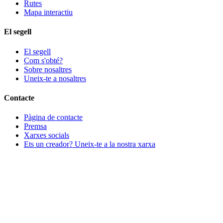
Rutes
Mapa interactiu
El segell
El segell
Com s'obté?
Sobre nosaltres
Uneix-te a nosaltres
Contacte
Pàgina de contacte
Premsa
Xarxes socials
Ets un creador? Uneix-te a la nostra xarxa