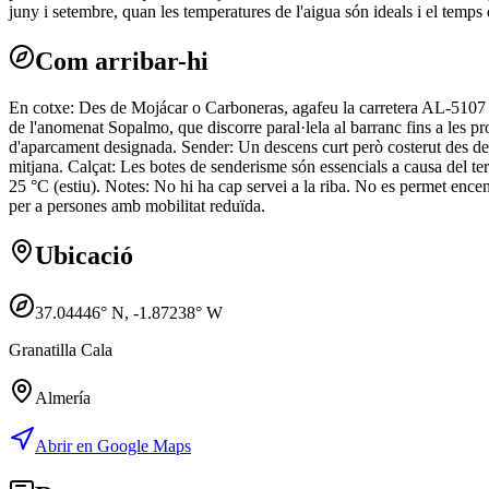
juny i setembre, quan les temperatures de l'aigua són ideals i el temps 
Com arribar-hi
En cotxe: Des de Mojácar o Carboneras, agafeu la carretera AL-5107 que
de l'anomenat Sopalmo, que discorre paral·lela al barranc fins a les pr
d'aparcament designada. Sender: Un descens curt però costerut des de la
mitjana. Calçat: Les botes de senderisme són essencials a causa del terr
25 °C (estiu). Notes: No hi ha cap servei a la riba. No es permet encen
per a persones amb mobilitat reduïda.
Ubicació
37.04446
° N,
-1.87238
° W
Granatilla Cala
Almería
Abrir en Google Maps