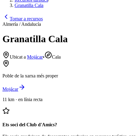
Granatilla Cala
Tornar a recursos
Almería / Andalucía
Granatilla Cala
Ubicat a
Mojácar
•
Cala
Poble de la xarxa més proper
Mojácar
11 km
·
en línia recta
Ets soci del Club d'Amics?