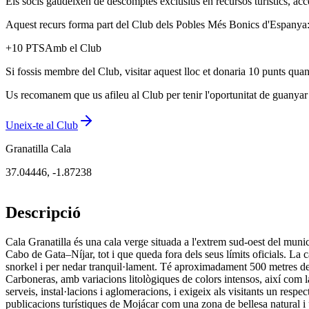
Els socis gaudeixen de descomptes exclusius en recursos turístics, acc
Aquest recurs forma part del Club dels Pobles Més Bonics d'Espanya: u
+
10
PTS
Amb el Club
Si fossis membre del Club, visitar aquest lloc et donaria 10 punts quan
Us recomanem que us afileu al Club per tenir l'oportunitat de guanyar p
Uneix-te al Club
Granatilla Cala
37.04446
,
-1.87238
Descripció
Cala Granatilla és una cala verge situada a l'extrem sud-oest del munic
Cabo de Gata–Níjar, tot i que queda fora dels seus límits oficials. La c
snorkel i per nedar tranquil·lament. Té aproximadament 500 metres de l
Carboneras, amb variacions litològiques de colors intensos, així com la
serveis, instal·lacions i aglomeracions, i exigeix als visitants un resp
publicacions turístiques de Mojácar com una zona de bellesa natural i p