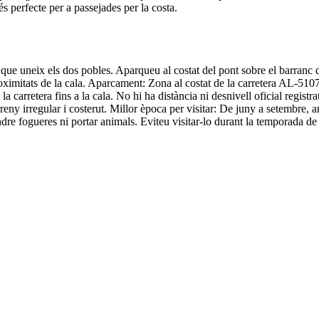
és perfecte per a passejades per la costa.
 uneix els dos pobles. Aparqueu al costat del pont sobre el barranc de 
oximitats de la cala. Aparcament: Zona al costat de la carretera AL-5107,
 carretera fins a la cala. No hi ha distància ni desnivell oficial regist
eny irregular i costerut. Millor època per visitar: De juny a setembre, a
dre fogueres ni portar animals. Eviteu visitar-lo durant la temporada de p