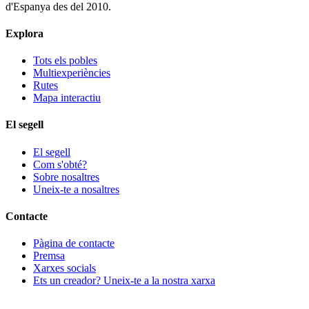
d'Espanya des del 2010.
Explora
Tots els pobles
Multiexperiències
Rutes
Mapa interactiu
El segell
El segell
Com s'obté?
Sobre nosaltres
Uneix-te a nosaltres
Contacte
Pàgina de contacte
Premsa
Xarxes socials
Ets un creador? Uneix-te a la nostra xarxa