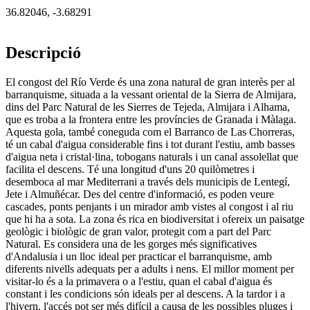
36.82046
,
-3.68291
Descripció
El congost del Río Verde és una zona natural de gran interès per al
barranquisme, situada a la vessant oriental de la Sierra de Almijara,
dins del Parc Natural de les Sierres de Tejeda, Almijara i Alhama,
que es troba a la frontera entre les províncies de Granada i Màlaga.
Aquesta gola, també coneguda com el Barranco de Las Chorreras,
té un cabal d'aigua considerable fins i tot durant l'estiu, amb basses
d'aigua neta i cristal·lina, tobogans naturals i un canal assolellat que
facilita el descens. Té una longitud d'uns 20 quilòmetres i
desemboca al mar Mediterrani a través dels municipis de Lentegí,
Jete i Almuñécar. Des del centre d'informació, es poden veure
cascades, ponts penjants i un mirador amb vistes al congost i al riu
que hi ha a sota. La zona és rica en biodiversitat i ofereix un paisatge
geològic i biològic de gran valor, protegit com a part del Parc
Natural. Es considera una de les gorges més significatives
d'Andalusia i un lloc ideal per practicar el barranquisme, amb
diferents nivells adequats per a adults i nens. El millor moment per
visitar-lo és a la primavera o a l'estiu, quan el cabal d'aigua és
constant i les condicions són ideals per al descens. A la tardor i a
l'hivern, l'accés pot ser més difícil a causa de les possibles pluges i