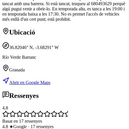
tancat amb una barrera. Si està tancat, truqueu al 680493629 perquè
algú pugui venir a obrir-lo. En temporada alta, es tanca a les 19:00 i
en temporada baixa a les 17:30. No es permet l'accés de vehicles
més enllà d'un cert punt; està prohibit.
Ubicació
36.82046
° N,
-3.68291
° W
Río Verde Barranc
Granada
Abrir en Google Maps
Ressenyes
4.8
Basat en 17 ressenyes
4.8
★
Google
·
17
ressenyes