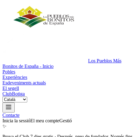
Los Pueblos Más
Bonitos de España - Inicio
Pobles
Experiències
Esdeveniments actuals
El segell
Club
Botiga
Contacte
Inicia la sessió
El meu compte
Gestió
✨
Prova el Club 7 dies gratis
·
Després, preu de fundador. Només fins