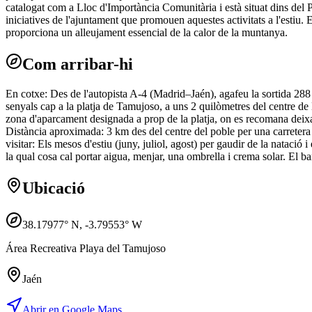
catalogat com a Lloc d'Importància Comunitària i està situat dins del P
iniciatives de l'ajuntament que promouen aquestes activitats a l'estiu. 
proporciona un alleujament essencial de la calor de la muntanya.
Com arribar-hi
En cotxe: Des de l'autopista A-4 (Madrid–Jaén), agafeu la sortida 288
senyals cap a la platja de Tamujoso, a uns 2 quilòmetres del centre de
zona d'aparcament designada a prop de la platja, on es recomana deixar el
Distància aproximada: 3 km des del centre del poble per una carretera a
visitar: Els mesos d'estiu (juny, juliol, agost) per gaudir de la natació
la qual cosa cal portar aigua, menjar, una ombrella i crema solar. El 
Ubicació
38.17977
° N,
-3.79553
° W
Área Recreativa Playa del Tamujoso
Jaén
Abrir en Google Maps