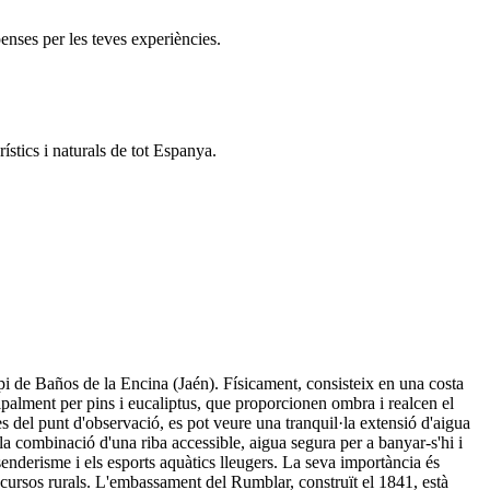
enses per les teves experiències.
ístics i naturals de tot Espanya.
ipi de Baños de la Encina (Jaén). Físicament, consisteix en una costa
ipalment per pins i eucaliptus, que proporcionen ombra i realcen el
Des del punt d'observació, es pot veure una tranquil·la extensió d'aigua
 la combinació d'una riba accessible, aigua segura per a banyar-s'hi i
l senderisme i els esports aquàtics lleugers. La seva importància és
 recursos rurals. L'embassament del Rumblar, construït el 1841, està