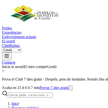
Pobles
Experiències
Esdeveniments actuals
El segell
Club
Botiga
Contacte
Inicia la sessió
El meu compte
Gestió
✨
Prova el Club 7 dies gratis
·
Després, preu de fundador. Només fins al
Acaba en 23 d 6 h 7 min
Provar 7 dies gratis
Inici
/
Recursos turístics
/