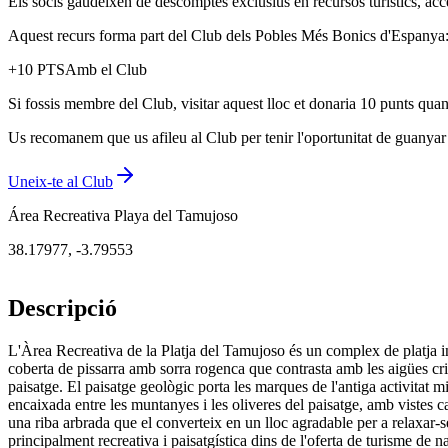
Els socis gaudeixen de descomptes exclusius en recursos turístics, acc
Aquest recurs forma part del Club dels Pobles Més Bonics d'Espanya: u
+
10
PTS
Amb el Club
Si fossis membre del Club, visitar aquest lloc et donaria 10 punts quan
Us recomanem que us afileu al Club per tenir l'oportunitat de guanyar p
Uneix-te al Club
Área Recreativa Playa del Tamujoso
38.17977
,
-3.79553
Descripció
L'Àrea Recreativa de la Platja del Tamujoso és un complex de platja in
coberta de pissarra amb sorra rogenca que contrasta amb les aigües cri
paisatge. El paisatge geològic porta les marques de l'antiga activitat m
encaixada entre les muntanyes i les oliveres del paisatge, amb vistes ca
una riba arbrada que el converteix en un lloc agradable per a relaxar-se;
principalment recreativa i paisatgística dins de l'oferta de turisme de 