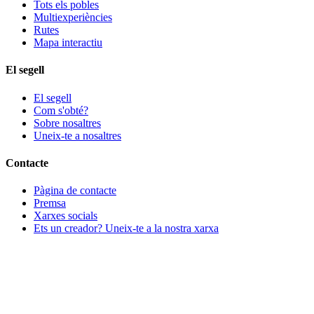
Tots els pobles
Multiexperiències
Rutes
Mapa interactiu
El segell
El segell
Com s'obté?
Sobre nosaltres
Uneix-te a nosaltres
Contacte
Pàgina de contacte
Premsa
Xarxes socials
Ets un creador? Uneix-te a la nostra xarxa