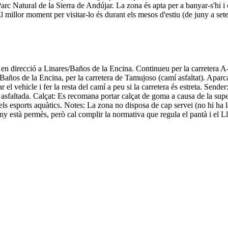
arc Natural de la Sierra de Andújar. La zona és apta per a banyar-s'hi i 
El millor moment per visitar-lo és durant els mesos d'estiu (de juny a set
 en direcció a Linares/Baños de la Encina. Continueu per la carretera 
 Baños de la Encina, per la carretera de Tamujoso (camí asfaltat). Aparc
 vehicle i fer la resta del camí a peu si la carretera és estreta. Sender: 
sfaltada. Calçat: Es recomana portar calçat de goma a causa de la superfí
 i els esports aquàtics. Notes: La zona no disposa de cap servei (no hi ha 
bany està permès, però cal complir la normativa que regula el pantà i el 