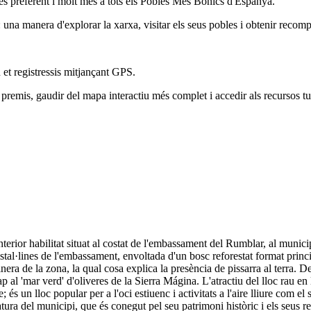
és preferent i molt més a tots els Pobles Més Bonics d'Espanya.
na manera d'explorar la xarxa, visitar els seus pobles i obtenir recomp
 et registressis mitjançant GPS.
remis, gaudir del mapa interactiu més complet i accedir als recursos tur
terior habilitat situat al costat de l'embassament del Rumblar, al munic
stal·lines de l'embassament, envoltada d'un bosc reforestat format princ
inera de la zona, la qual cosa explica la presència de pissarra al terra. 
p al 'mar verd' d'oliveres de la Sierra Mágina. L'atractiu del lloc rau en
 és un lloc popular per a l'oci estiuenc i activitats a l'aire lliure com e
natura del municipi, que és conegut pel seu patrimoni històric i els seus