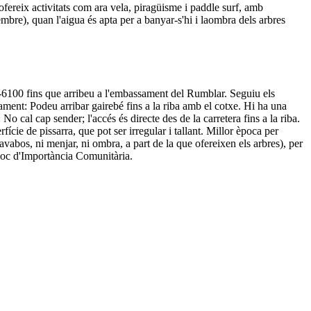
ofereix activitats com ara vela, piragüisme i paddle surf, amb
embre), quan l'aigua és apta per a banyar-s'hi i laombra dels arbres
A-6100 fins que arribeu a l'embassament del Rumblar. Seguiu els
ament: Podeu arribar gairebé fins a la riba amb el cotxe. Hi ha una
No cal cap sender; l'accés és directe des de la carretera fins a la riba.
cie de pissarra, que pot ser irregular i tallant. Millor època per
lavabos, ni menjar, ni ombra, a part de la que ofereixen els arbres), per
Lloc d'Importància Comunitària.