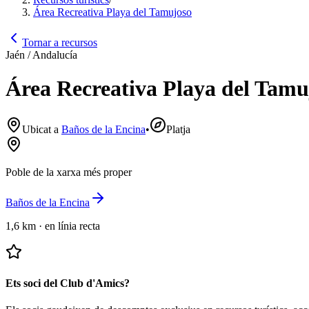
Área Recreativa Playa del Tamujoso
Tornar a recursos
Jaén / Andalucía
Área Recreativa Playa del Tamu
Ubicat a
Baños de la Encina
•
Platja
Poble de la xarxa més proper
Baños de la Encina
1,6 km
·
en línia recta
Ets soci del Club d'Amics?