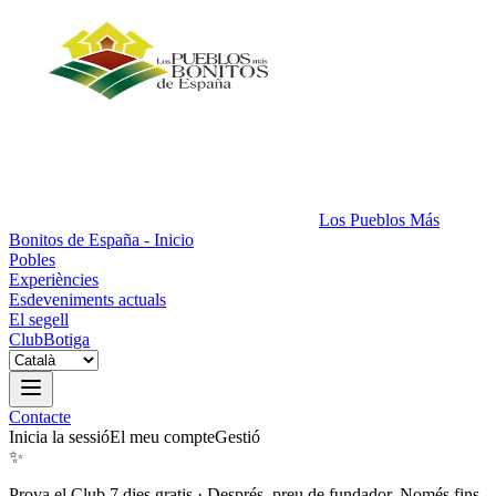
Los Pueblos Más
Bonitos de España - Inicio
Pobles
Experiències
Esdeveniments actuals
El segell
Club
Botiga
Contacte
Inicia la sessió
El meu compte
Gestió
✨
Prova el Club 7 dies gratis
·
Després, preu de fundador. Només fins