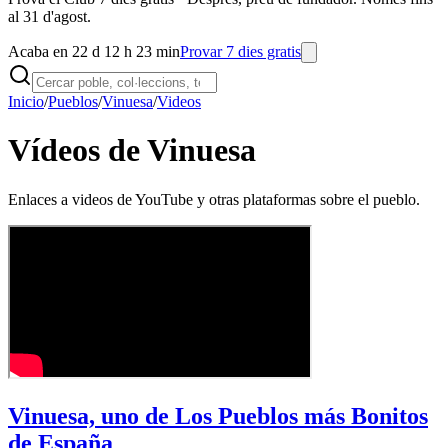
al 31 d'agost.
Acaba en 22 d 12 h 23 min
Provar 7 dies gratis
Inicio
/
Pueblos
/
Vinuesa
/
Videos
Vídeos de Vinuesa
Enlaces a videos de YouTube y otras plataformas sobre el pueblo.
Vinuesa, uno de Los Pueblos más Bonitos
de España