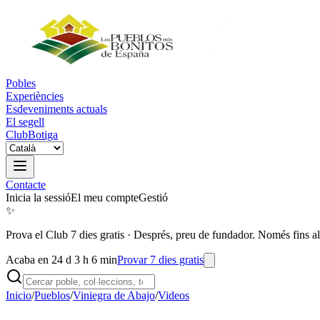
Pobles
Experiències
Esdeveniments actuals
El segell
Club
Botiga
Contacte
Inicia la sessió
El meu compte
Gestió
✨
Prova el Club 7 dies gratis
·
Després, preu de fundador. Només fins al
Acaba en 24 d 3 h 6 min
Provar 7 dies gratis
Inicio
/
Pueblos
/
Viniegra de Abajo
/
Videos