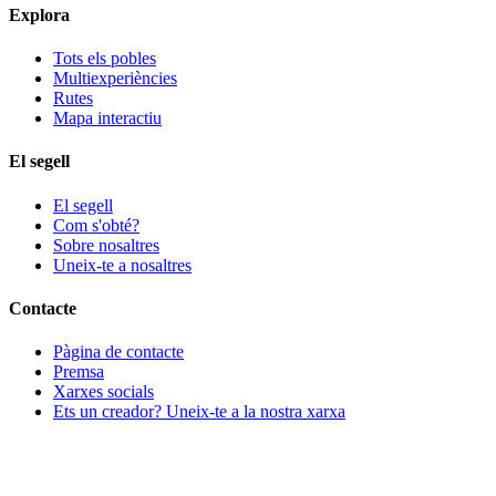
Explora
Tots els pobles
Multiexperiències
Rutes
Mapa interactiu
El segell
El segell
Com s'obté?
Sobre nosaltres
Uneix-te a nosaltres
Contacte
Pàgina de contacte
Premsa
Xarxes socials
Ets un creador? Uneix-te a la nostra xarxa