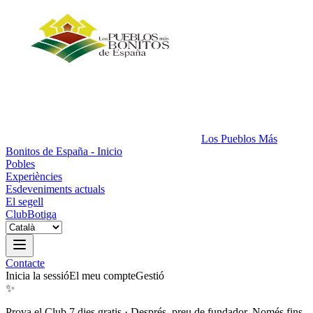
Los Pueblos Más
Bonitos de España - Inicio
Pobles
Experiències
Esdeveniments actuals
El segell
Club
Botiga
Contacte
Inicia la sessió
El meu compte
Gestió
✨
Prova el Club 7 dies gratis
·
Després, preu de fundador. Només fins