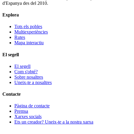
d'Espanya des del 2010.
Explora
Tots els pobles
Multiexperiències
Rutes
Mapa interactiu
El segell
El segell
Com s'obté?
Sobre nosaltres
Uneix-te a nosaltres
Contacte
Pàgina de contacte
Premsa
Xarxes socials
Ets un creador? Uneix-te a la nostra xarxa