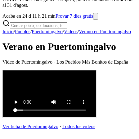
al 31 d'agost.
Acaba en 24 d 11 h 21 min
Provar 7 dies gratis
Inicio
/
Pueblos
/
Puertomingalvo
/
Videos
/
Verano en Puertomingalvo
Verano en Puertomingalvo
Video de
Puertomingalvo
· Los Pueblos Más Bonitos de España
Ver ficha de
Puertomingalvo
·
Todos los videos