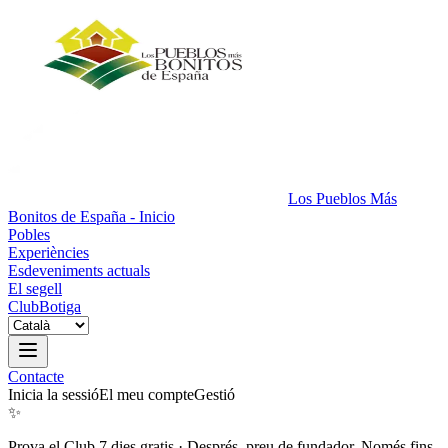
Los Pueblos Más
Bonitos de España - Inicio
Pobles
Experiències
Esdeveniments actuals
El segell
Club
Botiga
Contacte
Inicia la sessió
El meu compte
Gestió
✨
Prova el Club 7 dies gratis
·
Després, preu de fundador. Només fins