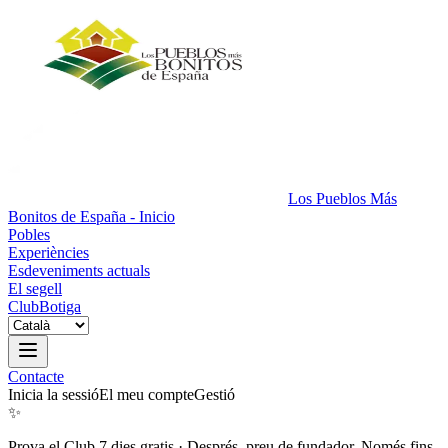
Los Pueblos Más
Bonitos de España - Inicio
Pobles
Experiències
Esdeveniments actuals
El segell
Club
Botiga
Contacte
Inicia la sessió
El meu compte
Gestió
✨
Prova el Club 7 dies gratis
·
Després, preu de fundador. Només fins