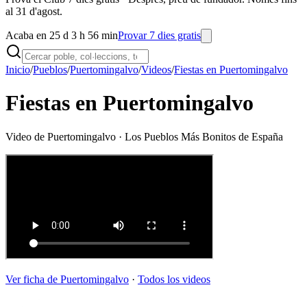
al 31 d'agost.
Acaba en 25 d 3 h 56 min
Provar 7 dies gratis
Inicio
/
Pueblos
/
Puertomingalvo
/
Videos
/
Fiestas en Puertomingalvo
Fiestas en Puertomingalvo
Video de
Puertomingalvo
· Los Pueblos Más Bonitos de España
Ver ficha de
Puertomingalvo
·
Todos los videos