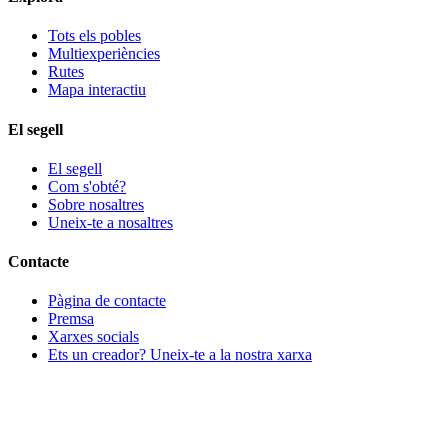
Tots els pobles
Multiexperiències
Rutes
Mapa interactiu
El segell
El segell
Com s'obté?
Sobre nosaltres
Uneix-te a nosaltres
Contacte
Pàgina de contacte
Premsa
Xarxes socials
Ets un creador? Uneix-te a la nostra xarxa