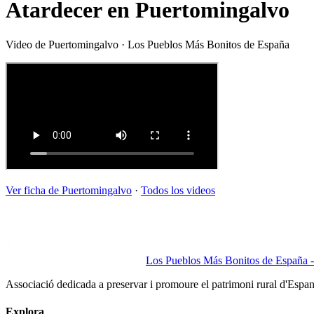
Atardecer en Puertomingalvo
Video de
Puertomingalvo
· Los Pueblos Más Bonitos de España
Ver ficha de
Puertomingalvo
·
Todos los videos
Los Pueblos Más Bonitos de España - 
Associació dedicada a preservar i promoure el patrimoni rural d'Espa
Explora