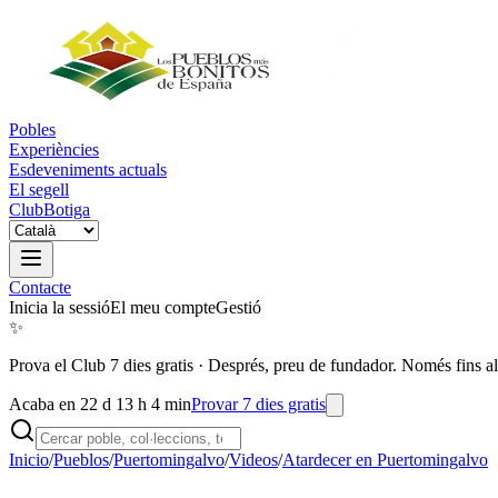
Pobles
Experiències
Esdeveniments actuals
El segell
Club
Botiga
Contacte
Inicia la sessió
El meu compte
Gestió
✨
Prova el Club 7 dies gratis
·
Després, preu de fundador. Només fins al
Acaba en 22 d 13 h 4 min
Provar 7 dies gratis
Inicio
/
Pueblos
/
Puertomingalvo
/
Videos
/
Atardecer en Puertomingalvo