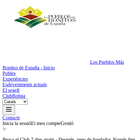
Los Pueblos Más
Bonitos de España - Inicio
Pobles
Experiències
Esdeveniments actuals
El segell
Club
Botiga
Contacte
Inicia la sessió
El meu compte
Gestió
✨
Prova el Club 7 dies gratis
·
Després, preu de fundador. Només fins