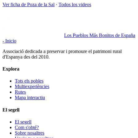
Ver ficha de
Poza de la Sal
·
Todos los videos
Los Pueblos Más Bonitos de España
- Inicio
Associació dedicada a preservar i promoure el patrimoni rural
d'Espanya des del 2010.
Explora
Tots els pobles
Multiexperiències
Rutes
Mapa interactiu
El segell
El segell
Com s'obté?
Sobre nosaltres