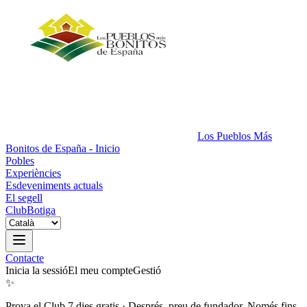
Los Pueblos Más
Bonitos de España - Inicio
Pobles
Experiències
Esdeveniments actuals
El segell
Club
Botiga
Contacte
Inicia la sessió
El meu compte
Gestió
✨
Prova el Club 7 dies gratis
·
Després, preu de fundador. Només fins