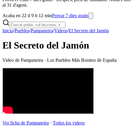
al 31 d'agost.
Acaba en 22 d 9 h 12 min
Provar 7 dies gratis
Inicio
/
Pueblos
/
Pampaneira
/
Videos
/
El Secreto del Jamón
El Secreto del Jamón
Video de
Pampaneira
· Los Pueblos Más Bonitos de España
Ver ficha de
Pampaneira
·
Todos los videos