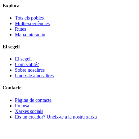
Explora
Tots els pobles
Multiexperiències
Rutes
Mapa interactiu
El segell
El segell
Com s'obté?
Sobre nosaltres
Uneix-te a nosaltres
Contacte
Pàgina de contacte
Premsa
Xarxes socials
Ets un creador? Uneix-te a la nostra xarxa