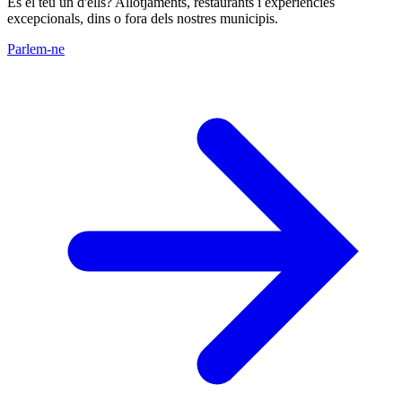
És el teu un d'ells? Allotjaments, restaurants i experiències
excepcionals, dins o fora dels nostres municipis.
Parlem-ne