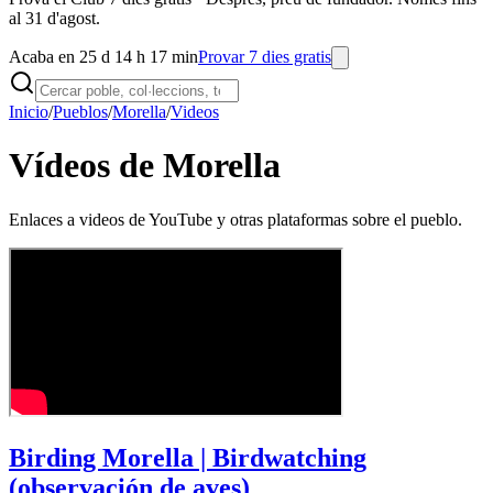
al 31 d'agost.
Acaba en 25 d 14 h 17 min
Provar 7 dies gratis
Inicio
/
Pueblos
/
Morella
/
Videos
Vídeos de Morella
Enlaces a videos de YouTube y otras plataformas sobre el pueblo.
Birding Morella | Birdwatching
(observación de aves)