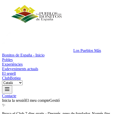
Los Pueblos Más
Bonitos de España - Inicio
Pobles
Experiències
Esdeveniments actuals
El segell
Club
Botiga
Contacte
Inicia la sessió
El meu compte
Gestió
✨
Prova el Club 7 dies gratis
·
Després, preu de fundador. Només fins