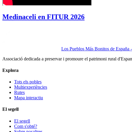
Medinaceli en FITUR 2026
Los Pueblos Más Bonitos de España - 
Associació dedicada a preservar i promoure el patrimoni rural d'Espa
Explora
Tots els pobles
Multiexperiències
Rutes
Mapa interactiu
El segell
El segell
Com s'obté?
Sobre nosaltres