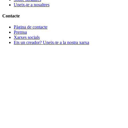
Uneix-te a nosaltres
Contacte
Pàgina de contacte
Premsa
Xarxes socials
Ets un creador? Uneix-te a la nostra xarxa