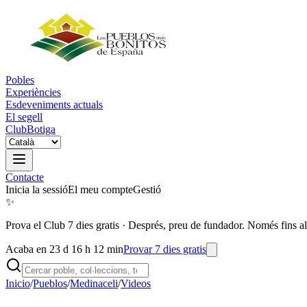
Pobles
Experiències
Esdeveniments actuals
El segell
Club
Botiga
Contacte
Inicia la sessió
El meu compte
Gestió
✨
Prova el Club 7 dies gratis
·
Després, preu de fundador. Només fins al
Acaba en 23 d 16 h 12 min
Provar 7 dies gratis
Inicio
/
Pueblos
/
Medinaceli
/
Videos