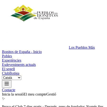
Los Pueblos Más
Bonitos de España - Inicio
Pobles
Experiències
Esdeveniments actuals
El segell
Club
Botiga
Contacte
Inicia la sessió
El meu compte
Gestió
✨
Prova el Club 7 dies gratis
·
Després, preu de fundador. Només fins