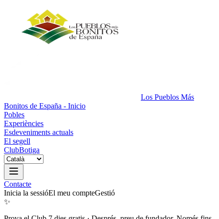
Los Pueblos Más
Bonitos de España - Inicio
Pobles
Experiències
Esdeveniments actuals
El segell
Club
Botiga
Contacte
Inicia la sessió
El meu compte
Gestió
✨
Prova el Club 7 dies gratis
·
Després, preu de fundador. Només fins