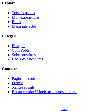
Explora
Tots els pobles
Multiexperiències
Rutes
Mapa interactiu
El segell
El segell
Com s'obté?
Sobre nosaltres
Uneix-te a nosaltres
Contacte
Pàgina de contacte
Premsa
Xarxes socials
Ets un creador? Uneix-te a la nostra xarxa