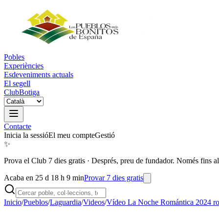
Pobles
Experiències
Esdeveniments actuals
El segell
Club
Botiga
Contacte
Inicia la sessió
El meu compte
Gestió
✨
Prova el Club 7 dies gratis
·
Després, preu de fundador. Només fins al
Acaba en 25 d 18 h 9 min
Provar 7 dies gratis
Inicio
/
Pueblos
/
Laguardia
/
Videos
/
Vídeo La Noche Romántica 2024 ro