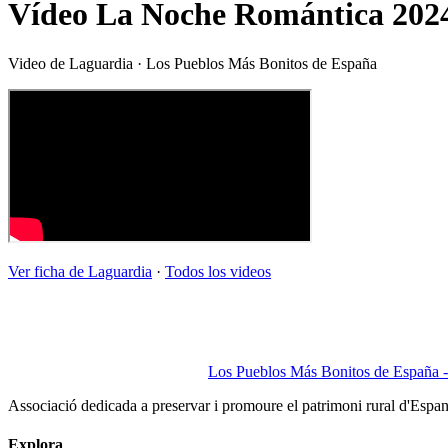
Vídeo La Noche Romántica 202
Video de
Laguardia
· Los Pueblos Más Bonitos de España
Ver ficha de
Laguardia
·
Todos los videos
Los Pueblos Más Bonitos de España - 
Associació dedicada a preservar i promoure el patrimoni rural d'Espa
Explora