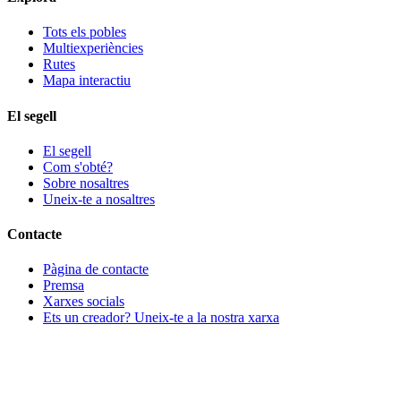
Tots els pobles
Multiexperiències
Rutes
Mapa interactiu
El segell
El segell
Com s'obté?
Sobre nosaltres
Uneix-te a nosaltres
Contacte
Pàgina de contacte
Premsa
Xarxes socials
Ets un creador? Uneix-te a la nostra xarxa