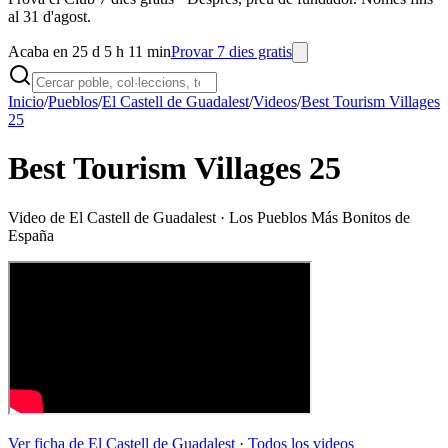
al 31 d'agost.
Acaba en 25 d 5 h 11 min
Provar 7 dies gratis
Inicio
/
Pueblos
/
El Castell de Guadalest
/
Videos
/
Best Tourism Villages
25
Best Tourism Villages 25
Video de
El Castell de Guadalest
· Los Pueblos Más Bonitos de
España
Ver ficha de
El Castell de Guadalest
·
Todos los videos