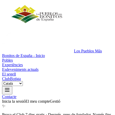
Los Pueblos Más
Bonitos de España - Inicio
Pobles
Experiències
Esdeveniments actuals
El segell
Club
Botiga
Contacte
Inicia la sessió
El meu compte
Gestió
✨
Prova el Club 7 dies gratis
·
Després, preu de fundador. Només fins