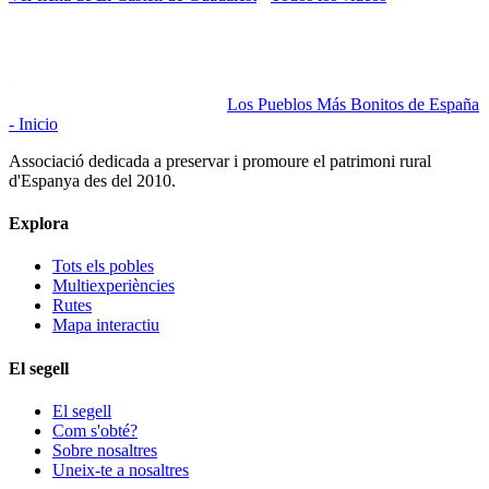
Los Pueblos Más Bonitos de España
- Inicio
Associació dedicada a preservar i promoure el patrimoni rural
d'Espanya des del 2010.
Explora
Tots els pobles
Multiexperiències
Rutes
Mapa interactiu
El segell
El segell
Com s'obté?
Sobre nosaltres
Uneix-te a nosaltres