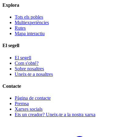
Explora
Tots els pobles
Multiexperiències
Rutes
Mapa interactiu
El segell
El segell
Com s'obté?
Sobre nosaltres
Uneix-te a nosaltres
Contacte
Pàgina de contacte
Premsa
Xarxes socials
Ets un creador? Uneix-te a la nostra xarxa