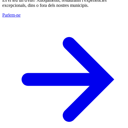
És el teu un d'ells? Allotjaments, restaurants i experiències
excepcionals, dins o fora dels nostres municipis.
Parlem-ne