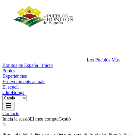
Los Pueblos Más
Bonitos de España - Inicio
Pobles
Experiències
Esdeveniments actuals
El segell
Club
Botiga
Contacte
Inicia la sessió
El meu compte
Gestió
✨
Prova el Club 7 dies gratis
·
Després, preu de fundador. Només fins