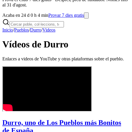
al 31 d'agost.
Acaba en 24 d 0 h 4 min
Provar 7 dies gratis
Inicio
/
Pueblos
/
Durro
/
Videos
Vídeos de Durro
Enlaces a videos de YouTube y otras plataformas sobre el pueblo.
Durro, uno de Los Pueblos más Bonitos
de España