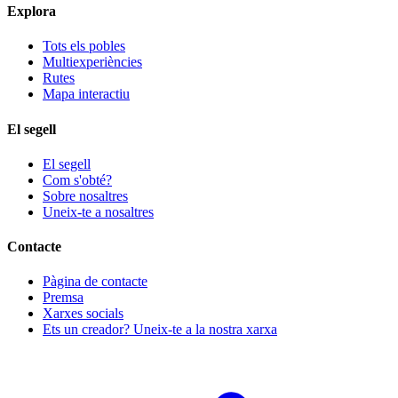
Explora
Tots els pobles
Multiexperiències
Rutes
Mapa interactiu
El segell
El segell
Com s'obté?
Sobre nosaltres
Uneix-te a nosaltres
Contacte
Pàgina de contacte
Premsa
Xarxes socials
Ets un creador? Uneix-te a la nostra xarxa