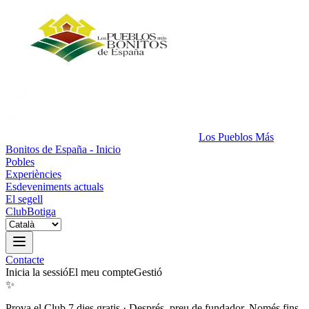
Los Pueblos Más
Bonitos de España - Inicio
Pobles
Experiències
Esdeveniments actuals
El segell
Club
Botiga
Contacte
Inicia la sessió
El meu compte
Gestió
✨
Prova el Club 7 dies gratis
·
Després, preu de fundador. Només fins