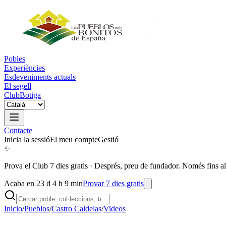
Pobles
Experiències
Esdeveniments actuals
El segell
Club
Botiga
Contacte
Inicia la sessió
El meu compte
Gestió
✨
Prova el Club 7 dies gratis
·
Després, preu de fundador. Només fins al
Acaba en 23 d 4 h 9 min
Provar 7 dies gratis
Inicio
/
Pueblos
/
Castro Caldelas
/
Videos