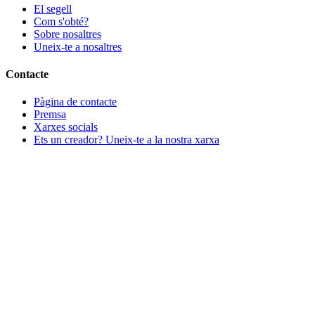
El segell
Com s'obté?
Sobre nosaltres
Uneix-te a nosaltres
Contacte
Pàgina de contacte
Premsa
Xarxes socials
Ets un creador? Uneix-te a la nostra xarxa