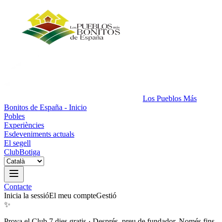
Los Pueblos Más
Bonitos de España - Inicio
Pobles
Experiències
Esdeveniments actuals
El segell
Club
Botiga
Contacte
Inicia la sessió
El meu compte
Gestió
✨
Prova el Club 7 dies gratis
·
Després, preu de fundador. Només fins