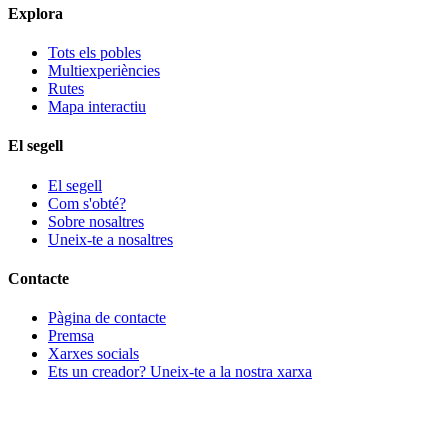
Explora
Tots els pobles
Multiexperiències
Rutes
Mapa interactiu
El segell
El segell
Com s'obté?
Sobre nosaltres
Uneix-te a nosaltres
Contacte
Pàgina de contacte
Premsa
Xarxes socials
Ets un creador? Uneix-te a la nostra xarxa