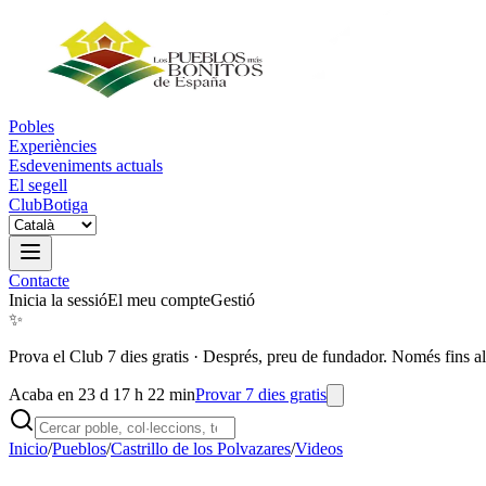
Pobles
Experiències
Esdeveniments actuals
El segell
Club
Botiga
Contacte
Inicia la sessió
El meu compte
Gestió
✨
Prova el Club 7 dies gratis
·
Després, preu de fundador. Només fins al
Acaba en 23 d 17 h 22 min
Provar 7 dies gratis
Inicio
/
Pueblos
/
Castrillo de los Polvazares
/
Videos