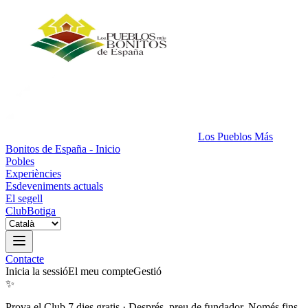
Los Pueblos Más
Bonitos de España - Inicio
Pobles
Experiències
Esdeveniments actuals
El segell
Club
Botiga
Contacte
Inicia la sessió
El meu compte
Gestió
✨
Prova el Club 7 dies gratis
·
Després, preu de fundador. Només fins