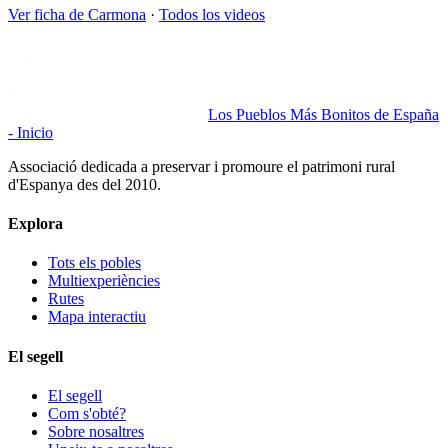
Ver ficha de
Carmona
·
Todos los videos
Los Pueblos Más Bonitos de España
- Inicio
Associació dedicada a preservar i promoure el patrimoni rural
d'Espanya des del 2010.
Explora
Tots els pobles
Multiexperiències
Rutes
Mapa interactiu
El segell
El segell
Com s'obté?
Sobre nosaltres