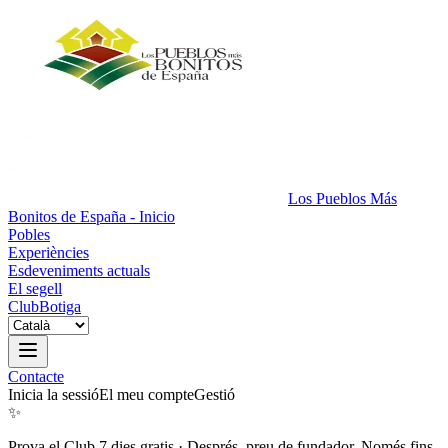
Los Pueblos Más
Bonitos de España - Inicio
Pobles
Experiències
Esdeveniments actuals
El segell
Club
Botiga
Contacte
Inicia la sessió
El meu compte
Gestió
✨
Prova el Club 7 dies gratis
·
Després, preu de fundador. Només fins