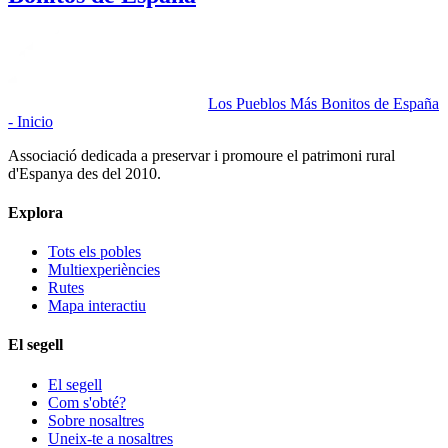
Los Pueblos Más Bonitos de España
- Inicio
Associació dedicada a preservar i promoure el patrimoni rural
d'Espanya des del 2010.
Explora
Tots els pobles
Multiexperiències
Rutes
Mapa interactiu
El segell
El segell
Com s'obté?
Sobre nosaltres
Uneix-te a nosaltres