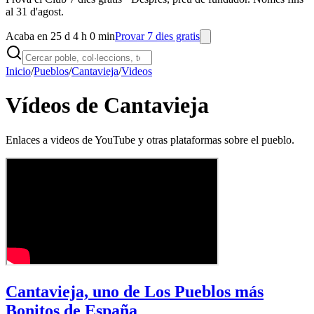
al 31 d'agost.
Acaba en 25 d 4 h 0 min
Provar 7 dies gratis
Inicio
/
Pueblos
/
Cantavieja
/
Videos
Vídeos de Cantavieja
Enlaces a videos de YouTube y otras plataformas sobre el pueblo.
Cantavieja, uno de Los Pueblos más
Bonitos de España