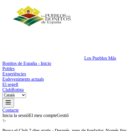
Los Pueblos Más
Bonitos de España - Inicio
Pobles
Experiències
Esdeveniments actuals
El segell
Club
Botiga
Contacte
Inicia la sessió
El meu compte
Gestió
✨
Prova el Club 7 dies gratis
·
Després, preu de fundador. Només fins