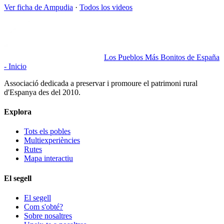
Ver ficha de
Ampudia
·
Todos los videos
Los Pueblos Más Bonitos de España
- Inicio
Associació dedicada a preservar i promoure el patrimoni rural
d'Espanya des del 2010.
Explora
Tots els pobles
Multiexperiències
Rutes
Mapa interactiu
El segell
El segell
Com s'obté?
Sobre nosaltres