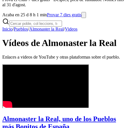
al 31 d'agost.
Acaba en 25 d 8 h 1 min
Provar 7 dies gratis
Inicio
/
Pueblos
/
Almonaster la Real
/
Videos
Vídeos de Almonaster la Real
Enlaces a videos de YouTube y otras plataformas sobre el pueblo.
Almonaster la Real, uno de los Pueblos
más Bonitos de España