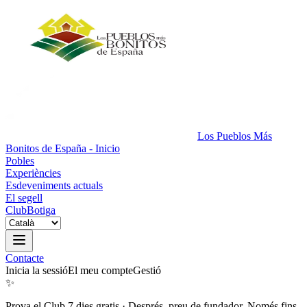
Los Pueblos Más
Bonitos de España - Inicio
Pobles
Experiències
Esdeveniments actuals
El segell
Club
Botiga
Contacte
Inicia la sessió
El meu compte
Gestió
✨
Prova el Club 7 dies gratis
·
Després, preu de fundador. Només fins