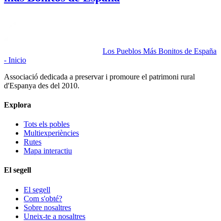
Los Pueblos Más Bonitos de España
- Inicio
Associació dedicada a preservar i promoure el patrimoni rural
d'Espanya des del 2010.
Explora
Tots els pobles
Multiexperiències
Rutes
Mapa interactiu
El segell
El segell
Com s'obté?
Sobre nosaltres
Uneix-te a nosaltres