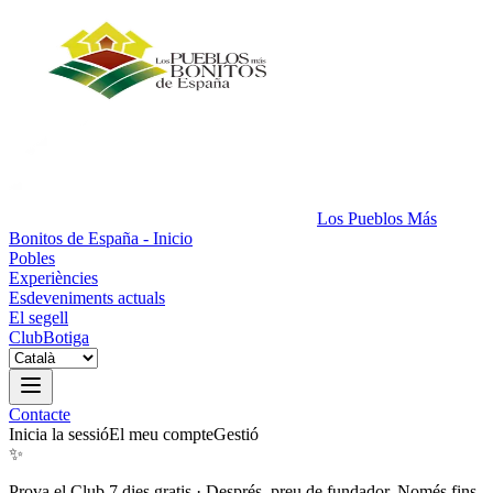
Los Pueblos Más
Bonitos de España - Inicio
Pobles
Experiències
Esdeveniments actuals
El segell
Club
Botiga
Contacte
Inicia la sessió
El meu compte
Gestió
✨
Prova el Club 7 dies gratis
·
Després, preu de fundador. Només fins