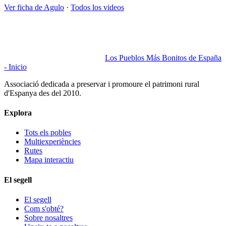
Ver ficha de
Agulo
·
Todos los videos
Los Pueblos Más Bonitos de España
- Inicio
Associació dedicada a preservar i promoure el patrimoni rural
d'Espanya des del 2010.
Explora
Tots els pobles
Multiexperiències
Rutes
Mapa interactiu
El segell
El segell
Com s'obté?
Sobre nosaltres